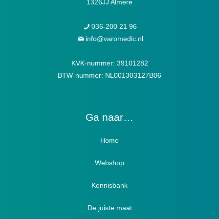
1326JJ Almere
036-200 21 96
info@varomedic.nl
KVK-nummer: 39101282
BTW-nummer: NL001303127B06
Ga naar…
Home
Webshop
Verbandschoenen / Verbandsloffen
Kennisbank
Luxe verbandschoenen / stretch (Hallux)
De juiste maat
Diabetici