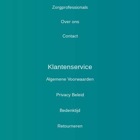
Zorgprofessionals
Oedeem
Diabetici
Hallux Valgus
Over ons
Winterboots
Lymph / Oedeem
Hamertenen
Contact
Prophylaxe / Preventie
Actief
Klantenservice
Algemene Voorwaarden
Pantoffels
Sandalen
Privacy Beleid
Bedenktijd
Retourneren