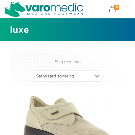
0
luxe
Enig resultaat