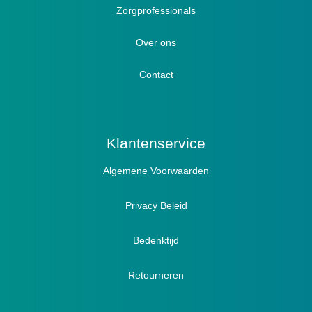
Zorgprofessionals
Oedeem
Diabetici
Hallux Valgus
Over ons
Winterboots
Lymph / Oedeem
Hamertenen
Contact
Prophylaxe / Preventie
Actief
Klantenservice
Algemene Voorwaarden
Pantoffels
Sandalen
Privacy Beleid
Bedenktijd
Retourneren