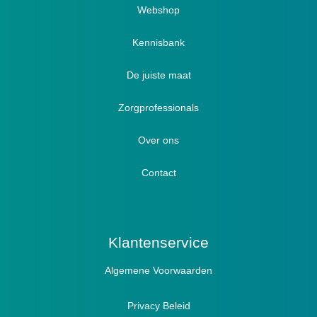
Webshop
Verbandschoenen / Verbandsloffen
Kennisbank
Luxe verbandschoenen / stretch (Hallux)
De juiste maat
Diabetici
Zorgprofessionals
Oedeem
Diabetici
Hallux Valgus
Over ons
Winterboots
Lymph / Oedeem
Hamertenen
Contact
Prophylaxe / Preventie
Actief
Klantenservice
Algemene Voorwaarden
Pantoffels
Sandalen
Privacy Beleid