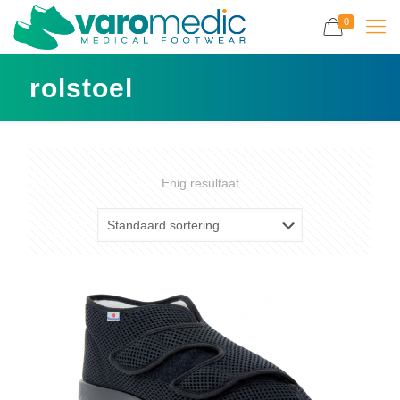
0
rolstoel
Enig resultaat