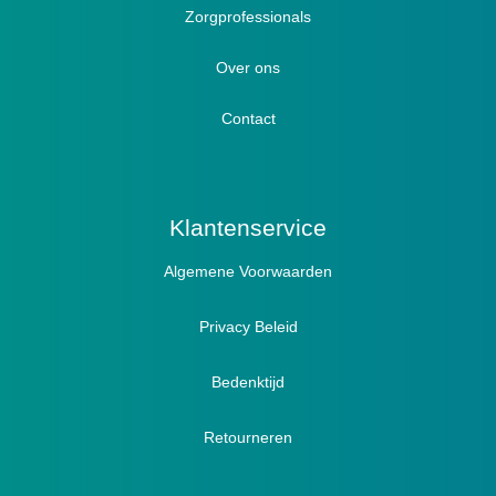
Zorgprofessionals
Oedeem
Diabetici
Hallux Valgus
Over ons
Winterboots
Lymph / Oedeem
Hamertenen
Contact
Prophylaxe / Preventie
Actief
Klantenservice
Algemene Voorwaarden
Pantoffels
Sandalen
Privacy Beleid
Bedenktijd
Retourneren