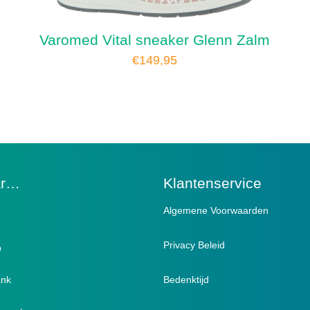
Varomed Vital sneaker Glenn Zalm
€
149,95
ar…
Klantenservice
Algemene Voorwaarden
Privacy Beleid
p
ank
ndschoenen / Verbandsloffen
Bedenktijd