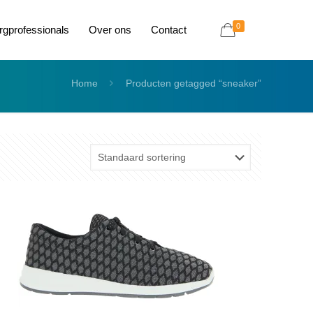
0
rgprofessionals
Over ons
Contact
Home
Producten getagged “sneaker”