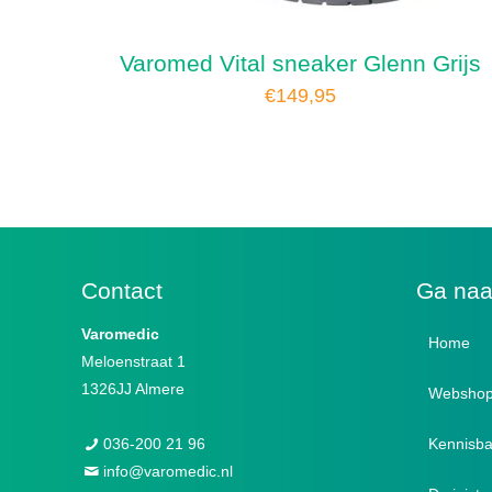
Varomed Vital sneaker Glenn Grijs
€
149,95
Contact
Ga na
Varomedic
Home
Meloenstraat 1
1326JJ Almere
Websho
036-200 21 96
Kennisb
Verba
info@varomedic.nl