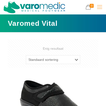
0
Varomed Vital
Enig resultaat