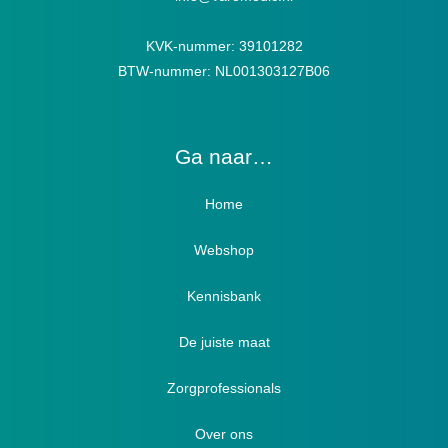
KVK-nummer: 39101282
BTW-nummer: NL001303127B06
Ga naar…
Home
Webshop
Verbandschoenen / Verbandsloffen
Kennisbank
Luxe verbandschoenen / stretch (Hallux)
De juiste maat
Diabetici
Zorgprofessionals
Oedeem
Diabetici
Hallux Valgus
Over ons
Winterboots