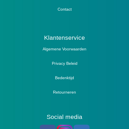
Lymph / Oedeem
Hamertenen
Contact
Prophylaxe / Preventie
Actief
Klantenservice
Algemene Voorwaarden
Pantoffels
Sandalen
Privacy Beleid
Bedenktijd
Retourneren
Social media