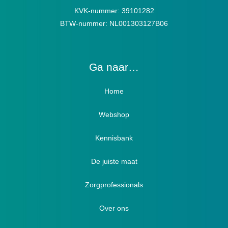
KVK-nummer: 39101282
BTW-nummer: NL001303127B06
Ga naar…
Home
Webshop
Verbandschoenen / Verbandsloffen
Kennisbank
Luxe verbandschoenen / stretch (Hallux)
De juiste maat
Diabetici
Zorgprofessionals
Oedeem
Diabetici
Hallux Valgus
Over ons
Winterboots