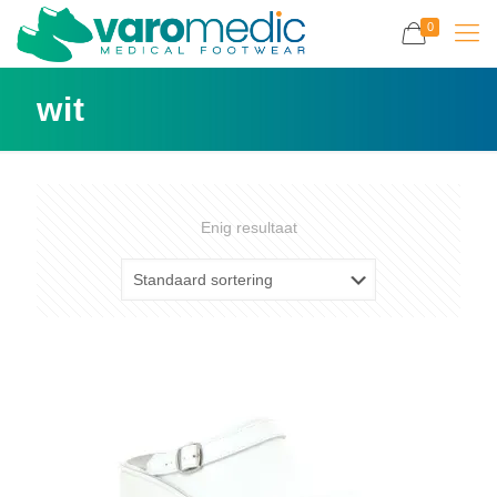
0
wit
Enig resultaat