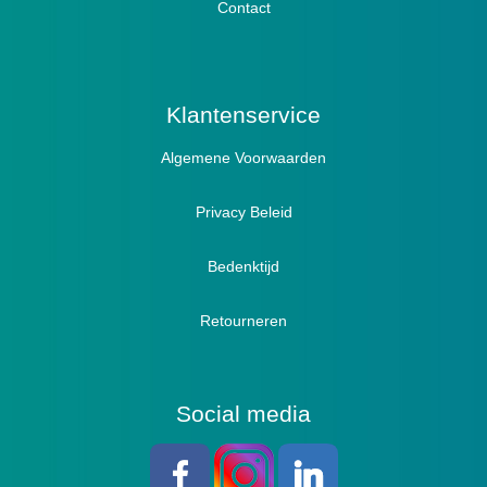
Lymph / Oedeem
Hamertenen
Contact
Prophylaxe / Preventie
Actief
Klantenservice
Algemene Voorwaarden
Pantoffels
Sandalen
Privacy Beleid
Bedenktijd
Retourneren
Social media