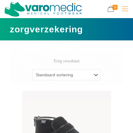
0
zorgverzekering
Enig resultaat