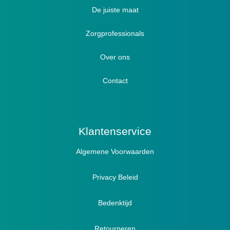
Luxe verbandschoenen / stretch (Hallux)
De juiste maat
Diabetici
Zorgprofessionals
Oedeem
Diabetici
Hallux Valgus
Over ons
Winterboots
Lymph / Oedeem
Hamertenen
Contact
Prophylaxe / Preventie
Actief
Klantenservice
Algemene Voorwaarden
Pantoffels
Sandalen
Privacy Beleid
Bedenktijd
Retourneren