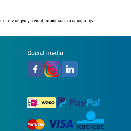
τε τον οδηγό για να αξιοποιήσετε στο έπακρο την
Social media