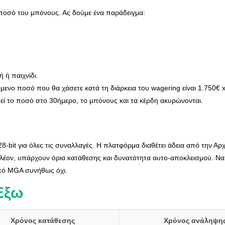
 ποσό του μπόνους. Ας δούμε ένα παράδειγμα:
 ή παιχνίδι.
ενο ποσό που θα χάσετε κατά τη διάρκεια του wagering είναι 1.750€ x
εί το ποσό στο 30ήμερο, το μπόνους και τα κέρδη ακυρώνονται.
-bit για όλες τις συναλλαγές. Η πλατφόρμα διαθέτει άδεια από την Α
έον, υπάρχουν όρια κατάθεσης και δυνατότητα αυτο-αποκλεισμού. Να θ
από MGA συνήθως όχι.
Έξω
Χρόνος κατάθεσης
Χρόνος ανάληψη