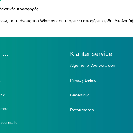
λειστικές προσφορές.
ων, το μπόνους του Winmasters μπορεί να αποφέρει κέρδη. Ακολουθήσ
ar…
Klantenservice
Algemene Voorwaarden
Privacy Beleid
p
ank
ndschoenen / Verbandsloffen
Bedenktijd
e maat
verbandschoenen / stretch
ici
Retourneren
)
essionals
em
ici