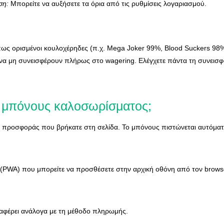
ση:
Μπορείτε να αυξήσετε τα όρια από τις ρυθμίσεις λογαριασμού.
όπως ορισμένοι κουλοχέρηδες (π.χ. Mega Joker 99%, Blood Suckers 98%
α μη συνεισφέρουν πλήρως στο wagering. Ελέγχετε πάντα τη συνεισφορ
 μπόνους καλοσωρίσματος;
κό προσφοράς που βρήκατε στη σελίδα. Το μπόνους πιστώνεται αυτόματ
 (PWA) που μπορείτε να προσθέσετε στην αρχική οθόνη από τον brows
ιαφέρει ανάλογα με τη μέθοδο πληρωμής.