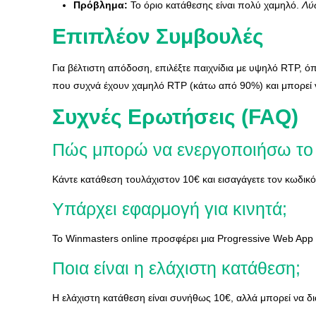
Πρόβλημα:
Το όριο κατάθεσης είναι πολύ χαμηλό.
Λύ
Επιπλέον Συμβουλές
Για βέλτιστη απόδοση, επιλέξτε παιχνίδια με υψηλό RTP, 
που συχνά έχουν χαμηλό RTP (κάτω από 90%) και μπορεί ν
Συχνές Ερωτήσεις (FAQ)
Πώς μπορώ να ενεργοποιήσω το
Κάντε κατάθεση τουλάχιστον 10€ και εισαγάγετε τον κωδι
Υπάρχει εφαρμογή για κινητά;
Το Winmasters online προσφέρει μια Progressive Web App
Ποια είναι η ελάχιστη κατάθεση;
Η ελάχιστη κατάθεση είναι συνήθως 10€, αλλά μπορεί να δ