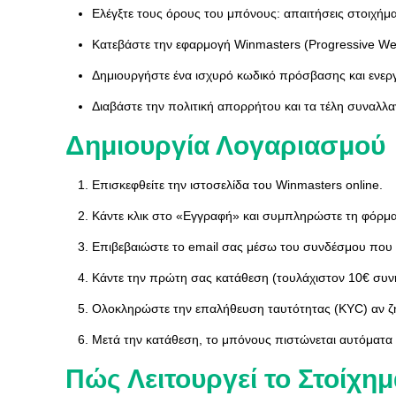
Ελέγξτε τους όρους του μπόνους: απαιτήσεις στοιχήμα
Κατεβάστε την εφαρμογή Winmasters (Progressive We
Δημιουργήστε ένα ισχυρό κωδικό πρόσβασης και ενερ
Διαβάστε την πολιτική απορρήτου και τα τέλη συναλλ
Δημιουργία Λογαριασμού
Επισκεφθείτε την ιστοσελίδα του Winmasters online.
Κάντε κλικ στο «Εγγραφή» και συμπληρώστε τη φόρμα
Επιβεβαιώστε το email σας μέσω του συνδέσμου που 
Κάντε την πρώτη σας κατάθεση (τουλάχιστον 10€ συνή
Ολοκληρώστε την επαλήθευση ταυτότητας (KYC) αν ζητ
Μετά την κατάθεση, το μπόνους πιστώνεται αυτόματα
Πώς Λειτουργεί το Στοίχημ