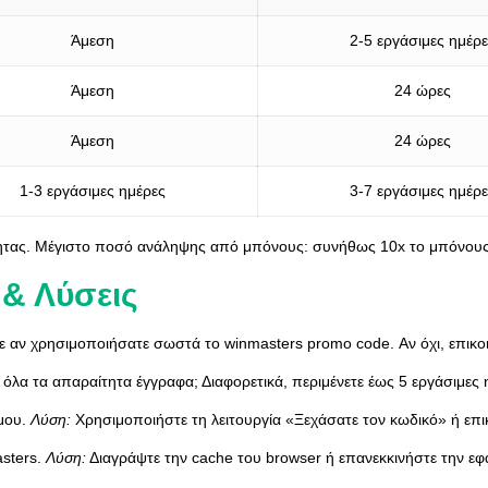
Άμεση
2-5 εργάσιμες ημέρ
Άμεση
24 ώρες
Άμεση
24 ώρες
1-3 εργάσιμες ημέρες
3-7 εργάσιμες ημέρ
τητας. Μέγιστο ποσό ανάληψης από μπόνους: συνήθως 10x το μπόνους
& Λύσεις
ε αν χρησιμοποιήσατε σωστά το winmasters promo code. Αν όχι, επικοι
λα τα απαραίτητα έγγραφα; Διαφορετικά, περιμένετε έως 5 εργάσιμες 
μου.
Λύση:
Χρησιμοποιήστε τη λειτουργία «Ξεχάσατε τον κωδικό» ή επι
asters.
Λύση:
Διαγράψτε την cache του browser ή επανεκκινήστε την ε