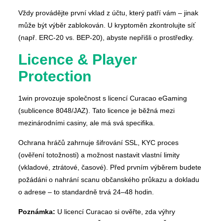
Vždy provádějte první vklad z účtu, který patří vám – jinak
může být výběr zablokován. U kryptoměn zkontrolujte síť
(např. ERC‑20 vs. BEP‑20), abyste nepřišli o prostředky.
Licence & Player
Protection
1win provozuje společnost s licencí Curacao eGaming
(sublicence 8048/JAZ). Tato licence je běžná mezi
mezinárodními casiny, ale má svá specifika.
Ochrana hráčů zahrnuje šifrování SSL, KYC proces
(ověření totožnosti) a možnost nastavit vlastní limity
(vkladové, ztrátové, časové). Před prvním výběrem budete
požádáni o nahrání scanu občanského průkazu a dokladu
o adrese – to standardně trvá 24–48 hodin.
Poznámka:
U licencí Curacao si ověřte, zda výhry