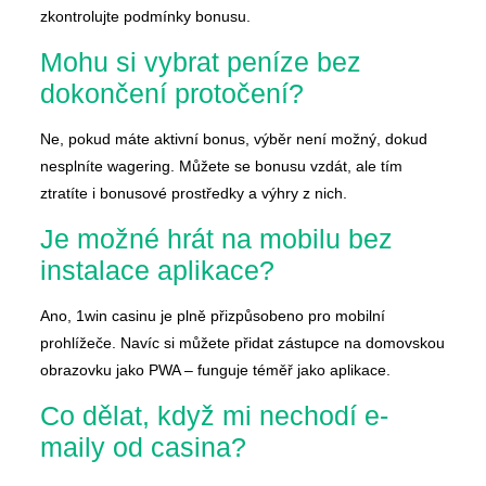
zkontrolujte podmínky bonusu.
Mohu si vybrat peníze bez
dokončení protočení?
Ne, pokud máte aktivní bonus, výběr není možný, dokud
nesplníte wagering. Můžete se bonusu vzdát, ale tím
ztratíte i bonusové prostředky a výhry z nich.
Je možné hrát na mobilu bez
instalace aplikace?
Ano, 1win casinu je plně přizpůsobeno pro mobilní
prohlížeče. Navíc si můžete přidat zástupce na domovskou
obrazovku jako PWA – funguje téměř jako aplikace.
Co dělat, když mi nechodí e-
maily od casina?