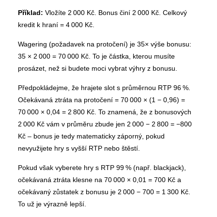
Příklad:
Vložíte 2 000 Kč. Bonus činí 2 000 Kč. Celkový
kredit k hraní = 4 000 Kč.
Wagering (požadavek na protočení) je 35× výše bonusu:
35 × 2 000 = 70 000 Kč. To je částka, kterou musíte
prosázet, než si budete moci vybrat výhry z bonusu.
Předpokládejme, že hrajete slot s průměrnou RTP 96 %.
Očekávaná ztráta na protočení = 70 000 × (1 − 0,96) =
70 000 × 0,04 = 2 800 Kč. To znamená, že z bonusových
2 000 Kč vám v průměru zbude jen 2 000 − 2 800 = −800
Kč – bonus je tedy matematicky záporný, pokud
nevyužijete hry s vyšší RTP nebo štěstí.
Pokud však vyberete hry s RTP 99 % (např. blackjack),
očekávaná ztráta klesne na 70 000 × 0,01 = 700 Kč a
očekávaný zůstatek z bonusu je 2 000 − 700 = 1 300 Kč.
To už je výrazně lepší.