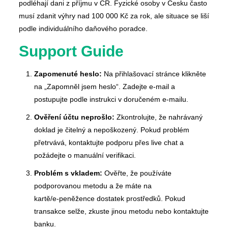
podléhají dani z příjmu v ČR. Fyzické osoby v Česku často
musí zdanit výhry nad 100 000 Kč za rok, ale situace se liší
podle individuálního daňového poradce.
Support Guide
Zapomenuté heslo:
Na přihlašovací stránce klikněte
na „Zapomněl jsem heslo“. Zadejte e‑mail a
postupujte podle instrukci v doručeném e‑mailu.
Ověření účtu neprošlo:
Zkontrolujte, že nahrávaný
doklad je čitelný a nepoškozený. Pokud problém
přetrvává, kontaktujte podporu přes live chat a
požádejte o manuální verifikaci.
Problém s vkladem:
Ověřte, že používáte
podporovanou metodu a že máte na
kartě/e‑peněžence dostatek prostředků. Pokud
transakce selže, zkuste jinou metodu nebo kontaktujte
banku.