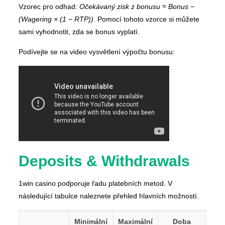
Vzorec pro odhad:
Očekávaný zisk z bonusu ≈ Bonus −
(Wagering × (1 − RTP))
. Pomocí tohoto vzorce si můžete
sami vyhodnotit, zda se bonus vyplatí.
Podívejte se na video vysvětlení výpočtu bonusu:
Deposits & Withdrawals
1win casino podporuje řadu platebních metod. V
následující tabulce naleznete přehled hlavních možností.
Minimální
Maximální
Doba