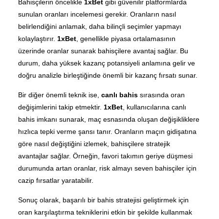
Bahisçilerin öncelikle
1xBet
gibi güvenilir platformlarda
sunulan oranları incelemesi gerekir. Oranların nasıl
belirlendiğini anlamak, daha bilinçli seçimler yapmayı
kolaylaştırır.
1xBet
, genellikle piyasa ortalamasının
üzerinde oranlar sunarak bahisçilere avantaj sağlar. Bu
durum, daha yüksek kazanç potansiyeli anlamına gelir ve
doğru analizle birleştiğinde önemli bir kazanç fırsatı sunar.
Bir diğer önemli teknik ise,
canlı bahis
sırasında oran
değişimlerini takip etmektir.
1xBet
, kullanıcılarına canlı
bahis imkanı sunarak, maç esnasında oluşan değişikliklere
hızlıca tepki verme şansı tanır. Oranların maçın gidişatına
göre nasıl değiştiğini izlemek, bahisçilere stratejik
avantajlar sağlar. Örneğin, favori takımın geriye düşmesi
durumunda artan oranlar, risk almayı seven bahisçiler için
cazip fırsatlar yaratabilir.
Sonuç olarak, başarılı bir bahis stratejisi geliştirmek için
oran karşılaştırma tekniklerini etkin bir şekilde kullanmak