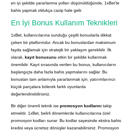
en iyi şekilde yararlanma yolları düşünüldüğünde, 1xBet’te
bahis yapmak oldukça cazip hale gelir.
En İyi Bonus Kullanım Teknikleri
1xBet, kullanıcılarına sunduğu çeşitli bonuslarla dikkat
çeken bir platformdur. Ancak bu bonuslardan maksimum
fayda sağlamak için stratejik bir yaklaşım gereklidir. İlk
olarak,
kayıt bonusunu
etkin bir şekilde kullanmak
önemlidir. Kayıt sırasında verilen bu bonus, kullanıcıların
başlangıçta daha fazla bahis yapmalarını sağlar. Bu
bonustan tam anlamıyla yararlanmak için, yatırımlarınızı
küçük parçalara bölerek farklı oyunlarda
değerlendirebilirsiniz.
Bir diğer önemli teknik ise
promosyon kodlarını
takip
etmektir. 1xBet, belirli dönemlerde kullanıcılarına özel
promosyon kodları sunar. Bu kodlar sayesinde ekstra bahis
kredisi veya ücretsiz dönüşler kazanabilirsiniz. Promosyon