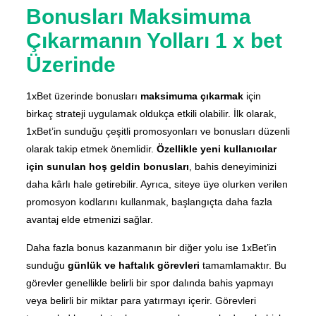
Bonusları Maksimuma
Çıkarmanın Yolları 1 x bet
Üzerinde
1xBet üzerinde bonusları
maksimuma çıkarmak
için
birkaç strateji uygulamak oldukça etkili olabilir. İlk olarak,
1xBet’in sunduğu çeşitli promosyonları ve bonusları düzenli
olarak takip etmek önemlidir.
Özellikle yeni kullanıcılar
için sunulan hoş geldin bonusları
, bahis deneyiminizi
daha kârlı hale getirebilir. Ayrıca, siteye üye olurken verilen
promosyon kodlarını kullanmak, başlangıçta daha fazla
avantaj elde etmenizi sağlar.
Daha fazla bonus kazanmanın bir diğer yolu ise 1xBet’in
sunduğu
günlük ve haftalık görevleri
tamamlamaktır. Bu
görevler genellikle belirli bir spor dalında bahis yapmayı
veya belirli bir miktar para yatırmayı içerir. Görevleri