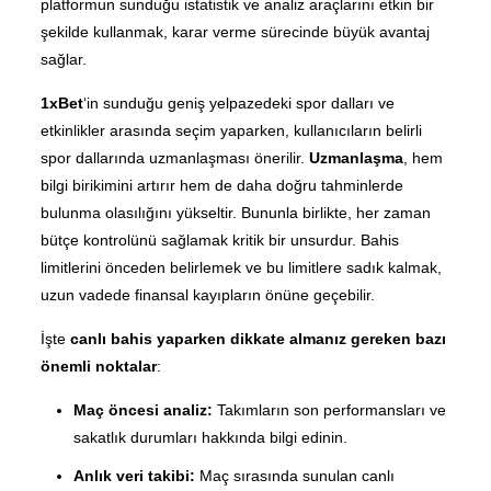
platformun sunduğu istatistik ve analiz araçlarını etkin bir
şekilde kullanmak, karar verme sürecinde büyük avantaj
sağlar.
1xBet
‘in sunduğu geniş yelpazedeki spor dalları ve
etkinlikler arasında seçim yaparken, kullanıcıların belirli
spor dallarında uzmanlaşması önerilir.
Uzmanlaşma
, hem
bilgi birikimini artırır hem de daha doğru tahminlerde
bulunma olasılığını yükseltir. Bununla birlikte, her zaman
bütçe kontrolünü sağlamak kritik bir unsurdur. Bahis
limitlerini önceden belirlemek ve bu limitlere sadık kalmak,
uzun vadede finansal kayıpların önüne geçebilir.
İşte
canlı bahis yaparken dikkate almanız gereken bazı
önemli noktalar
:
Maç öncesi analiz:
Takımların son performansları ve
sakatlık durumları hakkında bilgi edinin.
Anlık veri takibi:
Maç sırasında sunulan canlı