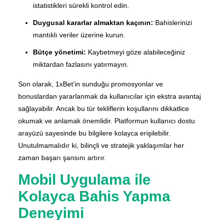
istatistikleri sürekli kontrol edin.
Duygusal kararlar almaktan kaçının:
Bahislerinizi
mantıklı veriler üzerine kurun.
Bütçe yönetimi:
Kaybetmeyi göze alabileceğiniz
miktardan fazlasını yatırmayın.
Son olarak, 1xBet’in sunduğu promosyonlar ve
bonuslardan yararlanmak da kullanıcılar için ekstra avantaj
sağlayabilir. Ancak bu tür tekliflerin koşullarını dikkatlice
okumak ve anlamak önemlidir. Platformun kullanıcı dostu
arayüzü sayesinde bu bilgilere kolayca erişilebilir.
Unutulmamalıdır ki, bilinçli ve stratejik yaklaşımlar her
zaman başarı şansını artırır.
Mobil Uygulama ile
Kolayca Bahis Yapma
Deneyimi