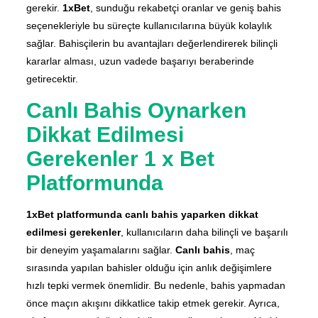
gerekir.
1xBet
, sunduğu rekabetçi oranlar ve geniş bahis
seçenekleriyle bu süreçte kullanıcılarına büyük kolaylık
sağlar. Bahisçilerin bu avantajları değerlendirerek bilinçli
kararlar alması, uzun vadede başarıyı beraberinde
getirecektir.
Canlı Bahis Oynarken
Dikkat Edilmesi
Gerekenler 1 x Bet
Platformunda
1xBet platformunda canlı bahis yaparken dikkat
edilmesi gerekenler
, kullanıcıların daha bilinçli ve başarılı
bir deneyim yaşamalarını sağlar.
Canlı bahis
, maç
sırasında yapılan bahisler olduğu için anlık değişimlere
hızlı tepki vermek önemlidir. Bu nedenle, bahis yapmadan
önce maçın akışını dikkatlice takip etmek gerekir. Ayrıca,