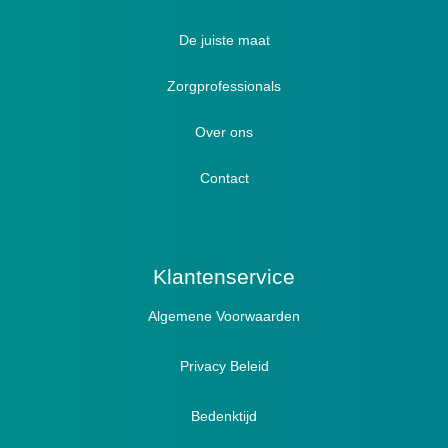
Luxe verbandschoenen / stretch (Hallux)
De juiste maat
Diabetici
Zorgprofessionals
Oedeem
Diabetici
Hallux Valgus
Over ons
Winterboots
Lymph / Oedeem
Hamertenen
Contact
Prophylaxe / Preventie
Actief
Klantenservice
Algemene Voorwaarden
Pantoffels
Sandalen
Privacy Beleid
Bedenktijd