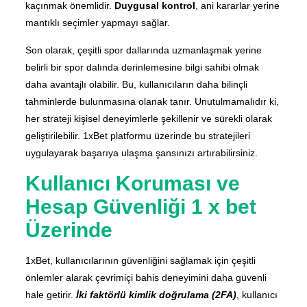
kaçınmak önemlidir.
Duygusal kontrol
, ani kararlar yerine
mantıklı seçimler yapmayı sağlar.
Son olarak, çeşitli spor dallarında uzmanlaşmak yerine
belirli bir spor dalında derinlemesine bilgi sahibi olmak
daha avantajlı olabilir. Bu, kullanıcıların daha bilinçli
tahminlerde bulunmasına olanak tanır. Unutulmamalıdır ki,
her strateji kişisel deneyimlerle şekillenir ve sürekli olarak
geliştirilebilir. 1xBet platformu üzerinde bu stratejileri
uygulayarak başarıya ulaşma şansınızı artırabilirsiniz.
Kullanıcı Koruması ve
Hesap Güvenliği 1 x bet
Üzerinde
1xBet, kullanıcılarının güvenliğini sağlamak için çeşitli
önlemler alarak çevrimiçi bahis deneyimini daha güvenli
hale getirir.
İki faktörlü kimlik doğrulama (2FA)
, kullanıcı