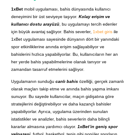
1xBet
mobil uygulaması, bahis dünyasında kullanıcı
deneyimini bir üst seviyeye taşıyor.
Kolay erişim ve
kullanıcı dostu arayüzü
, bu uygulamayı tercih edenler
için büyük avantaj sağlıyor. Bahis severler,
1xbet giris
ile
1xBet uygulaması sayesinde dünyanın dört bir yanındaki
spor etkinliklerine anında erişim sağlayabiliyor ve
bahislerini hızlıca yapabiliyorlar. Bu, kullanıcıların her an
her yerde bahis yapabilmelerine olanak tanıyor ve
zamandan tasarruf etmelerini sağlıyor.
Uygulamanın sunduğu
canlı bahis
özelliği, gerçek zamanlı
olarak maçları takip etme ve anında bahis yapma imkanı
sunuyor. Bu sayede kullanıcılar, maçın gidişatına göre
stratejilerini değiştirebiliyor ve daha kazançlı bahisler
yapabiliyorlar. Ayrıca, uygulama üzerinden sunulan
istatistikler ve analizler, bahis severlerin daha bilinçli
kararlar almasına yardımcı oluyor.
1xBet’in geniş spor
yelpazesi
, futbol, basketbol, tenis gibi popüler sporların