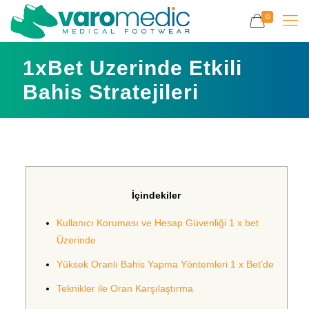
0
1xBet Uzerinde Etkili
Bahis Stratejileri
İçindekiler
Kullanıcı Koruması ve Hesap Güvenliği 1 x bet
Üzerinde
Yüksek Oranlı Bahis Yapma Yöntemleri 1 x Bet’de
Teknikler ile Oran Karşılaştırma