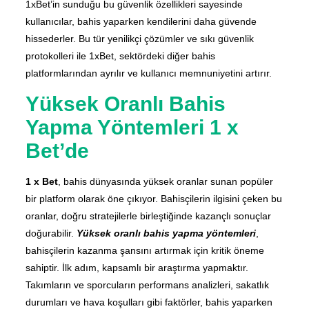
1xBet’in sunduğu bu güvenlik özellikleri sayesinde
kullanıcılar, bahis yaparken kendilerini daha güvende
hissederler. Bu tür yenilikçi çözümler ve sıkı güvenlik
protokolleri ile 1xBet, sektördeki diğer bahis
platformlarından ayrılır ve kullanıcı memnuniyetini artırır.
Yüksek Oranlı Bahis
Yapma Yöntemleri 1 x
Bet’de
1 x Bet
, bahis dünyasında yüksek oranlar sunan popüler
bir platform olarak öne çıkıyor. Bahisçilerin ilgisini çeken bu
oranlar, doğru stratejilerle birleştiğinde kazançlı sonuçlar
doğurabilir.
Yüksek oranlı bahis yapma yöntemleri
,
bahisçilerin kazanma şansını artırmak için kritik öneme
sahiptir. İlk adım, kapsamlı bir araştırma yapmaktır.
Takımların ve sporcuların performans analizleri, sakatlık
durumları ve hava koşulları gibi faktörler, bahis yaparken