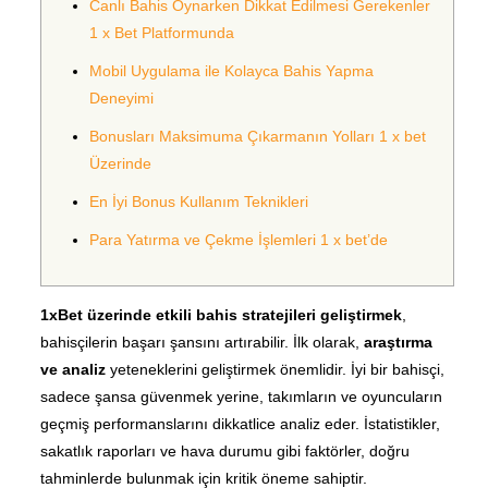
Canlı Bahis Oynarken Dikkat Edilmesi Gerekenler
1 x Bet Platformunda
Mobil Uygulama ile Kolayca Bahis Yapma
Deneyimi
Bonusları Maksimuma Çıkarmanın Yolları 1 x bet
Üzerinde
En İyi Bonus Kullanım Teknikleri
Para Yatırma ve Çekme İşlemleri 1 x bet’de
1xBet üzerinde etkili bahis stratejileri geliştirmek
,
bahisçilerin başarı şansını artırabilir. İlk olarak,
araştırma
ve analiz
yeteneklerini geliştirmek önemlidir. İyi bir bahisçi,
sadece şansa güvenmek yerine, takımların ve oyuncuların
geçmiş performanslarını dikkatlice analiz eder. İstatistikler,
sakatlık raporları ve hava durumu gibi faktörler, doğru
tahminlerde bulunmak için kritik öneme sahiptir.