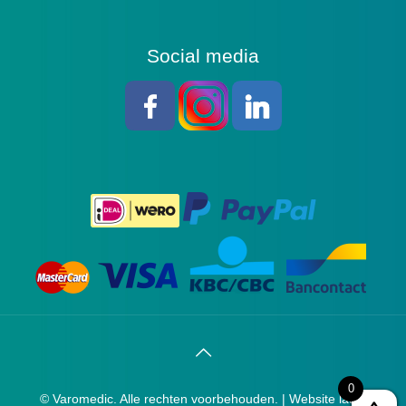
Social media
0
© Varomedic. Alle rechten voorbehouden. |
Website laten