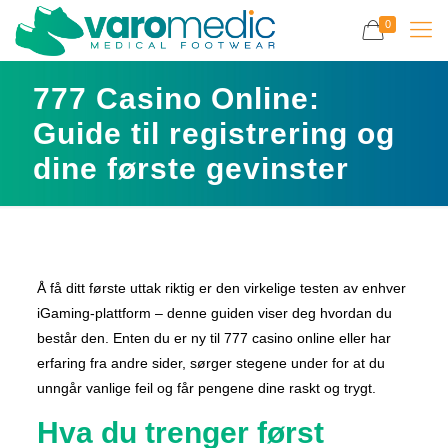
0
777 Casino Online:
Guide til registrering og
dine første gevinster
Å få ditt første uttak riktig er den virkelige testen av enhver
iGaming-plattform – denne guiden viser deg hvordan du
består den. Enten du er ny til 777 casino online eller har
erfaring fra andre sider, sørger stegene under for at du
unngår vanlige feil og får pengene dine raskt og trygt.
Hva du trenger først