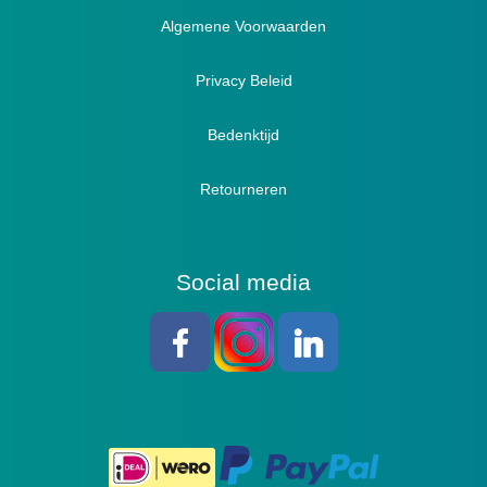
Algemene Voorwaarden
Pantoffels
Sandalen
Privacy Beleid
Bedenktijd
Retourneren
Social media