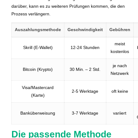
darüber, kann es zu weiteren Prüfungen kommen, die den
Prozess verlängern.
Auszahlungsmethode
Geschwindigkeit
Gebühren
meist
Skrill (E-Wallet)
12-24 Stunden
kostenlos
je nach
Bitcoin (Krypto)
30 Min. – 2 Std.
Netzwerk
Visa/Mastercard
2-5 Werktage
oft keine
(Karte)
Banküberweisung
3-7 Werktage
variiert
Die passende Methode