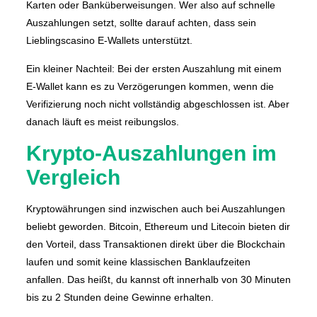
Karten oder Banküberweisungen. Wer also auf schnelle
Auszahlungen setzt, sollte darauf achten, dass sein
Lieblingscasino E-Wallets unterstützt.
Ein kleiner Nachteil: Bei der ersten Auszahlung mit einem
E-Wallet kann es zu Verzögerungen kommen, wenn die
Verifizierung noch nicht vollständig abgeschlossen ist. Aber
danach läuft es meist reibungslos.
Krypto-Auszahlungen im
Vergleich
Kryptowährungen sind inzwischen auch bei Auszahlungen
beliebt geworden. Bitcoin, Ethereum und Litecoin bieten dir
den Vorteil, dass Transaktionen direkt über die Blockchain
laufen und somit keine klassischen Banklaufzeiten
anfallen. Das heißt, du kannst oft innerhalb von 30 Minuten
bis zu 2 Stunden deine Gewinne erhalten.