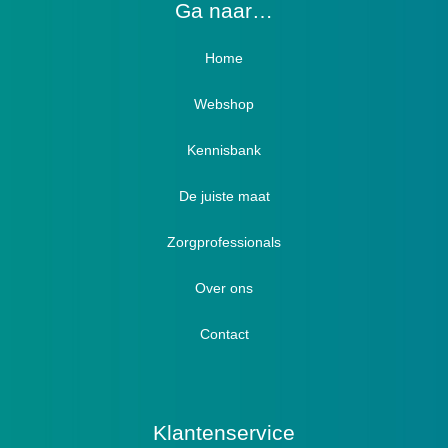
Ga naar…
Home
Webshop
Verbandschoenen / Verbandsloffen
Kennisbank
Luxe verbandschoenen / stretch (Hallux)
De juiste maat
Diabetici
Zorgprofessionals
Oedeem
Diabetici
Hallux Valgus
Over ons
Winterboots
Lymph / Oedeem
Hamertenen
Contact
Prophylaxe / Preventie
Actief
Klantenservice