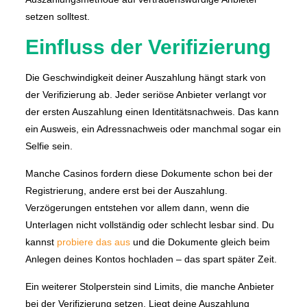
setzen solltest.
Einfluss der Verifizierung
Die Geschwindigkeit deiner Auszahlung hängt stark von
der Verifizierung ab. Jeder seriöse Anbieter verlangt vor
der ersten Auszahlung einen Identitätsnachweis. Das kann
ein Ausweis, ein Adressnachweis oder manchmal sogar ein
Selfie sein.
Manche Casinos fordern diese Dokumente schon bei der
Registrierung, andere erst bei der Auszahlung.
Verzögerungen entstehen vor allem dann, wenn die
Unterlagen nicht vollständig oder schlecht lesbar sind. Du
kannst
probiere das aus
und die Dokumente gleich beim
Anlegen deines Kontos hochladen – das spart später Zeit.
Ein weiterer Stolperstein sind Limits, die manche Anbieter
bei der Verifizierung setzen. Liegt deine Auszahlung