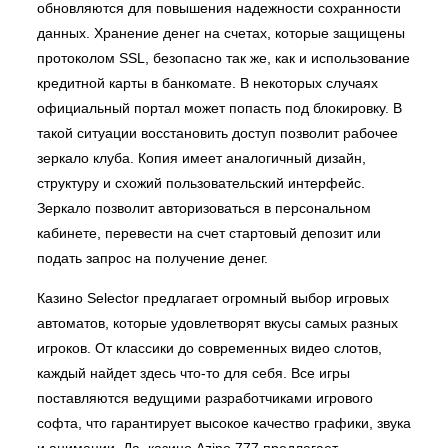
обновляются для повышения надежности сохранности
данных. Хранение денег на счетах, которые защищены
протоколом SSL, безопасно так же, как и использование
кредитной карты в банкомате. В некоторых случаях
официальный портал может попасть под блокировку. В
такой ситуации восстановить доступ позволит рабочее
зеркало клуба. Копия имеет аналогичный дизайн,
структуру и схожий пользовательский интерфейс.
Зеркало позволит авторизоваться в персональном
кабинете, перевести на счет стартовый депозит или
подать запрос на получение денег.
Казино Selector предлагает огромный выбор игровых
автоматов, которые удовлетворят вкусы самых разных
игроков. От классики до современных видео слотов,
каждый найдет здесь что-то для себя. Все игры
поставляются ведущими разработчиками игрового
софта, что гарантирует высокое качество графики, звука