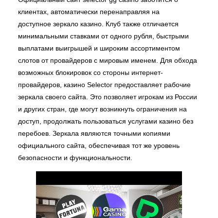
клиентах, автоматически перенаправляя на
доступное зеркало казино. Клуб также отличается
минимальными ставками от одного рубля, быстрыми
выплатами выигрышей и широким ассортиментом
слотов от провайдеров с мировым именем. Для обхода
возможных блокировок со стороны интернет-
провайдеров, казино Selector предоставляет рабочие
зеркала своего сайта. Это позволяет игрокам из России
и других стран, где могут возникнуть ограничения на
доступ, продолжать пользоваться услугами казино без
перебоев. Зеркала являются точными копиями
официального сайта, обеспечивая тот же уровень
безопасности и функциональности.