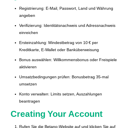
Registrierung: E-Mail, Passwort, Land und Währung
angeben
Verifizierung: Identitätsnachweis und Adressnachweis
einreichen
Ersteinzahlung: Mindestbetrag von 10 € per
Kreditkarte, E-Wallet oder Banküberweisung
Bonus auswählen: Willkommensbonus oder Freispiele
aktivieren
Umsatzbedingungen prüfen: Bonusbetrag 35‑mal
umsetzen
Konto verwalten: Limits setzen, Auszahlungen
beantragen
Creating Your Account
Rufen Sie die Betano‑Website auf und klicken Sie auf