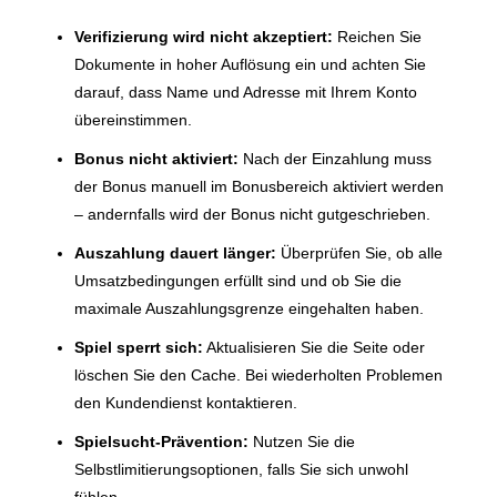
Verifizierung wird nicht akzeptiert:
Reichen Sie
Dokumente in hoher Auflösung ein und achten Sie
darauf, dass Name und Adresse mit Ihrem Konto
übereinstimmen.
Bonus nicht aktiviert:
Nach der Einzahlung muss
der Bonus manuell im Bonusbereich aktiviert werden
– andernfalls wird der Bonus nicht gutgeschrieben.
Auszahlung dauert länger:
Überprüfen Sie, ob alle
Umsatzbedingungen erfüllt sind und ob Sie die
maximale Auszahlungsgrenze eingehalten haben.
Spiel sperrt sich:
Aktualisieren Sie die Seite oder
löschen Sie den Cache. Bei wiederholten Problemen
den Kundendienst kontaktieren.
Spielsucht-Prävention:
Nutzen Sie die
Selbstlimitierungsoptionen, falls Sie sich unwohl