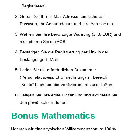
„Registrieren“.
Geben Sie Ihre E‑Mail‑Adresse, ein sicheres
Passwort, Ihr Geburtsdatum und Ihre Adresse ein.
Wählen Sie Ihre bevorzugte Währung (z. B. EUR) und
akzeptieren Sie die AGB.
Bestätigen Sie die Registrierung per Link in der
Bestätigungs‑E‑Mail.
Laden Sie die erforderlichen Dokumente
(Personalausweis, Stromrechnung) im Bereich
„Konto“ hoch, um die Verifizierung abzuschließen.
Tätigen Sie Ihre erste Einzahlung und aktivieren Sie
den gewünschten Bonus.
Bonus Mathematics
Nehmen wir einen typischen Willkommensbonus: 100 %