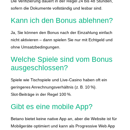
Die Verifizierung dauert in der Regel 24 bis 48 Stunden,
sofern die Dokumente vollständig und lesbar sind.
Kann ich den Bonus ablehnen?
Ja, Sie können den Bonus nach der Einzahlung einfach
nicht aktivieren – dann spielen Sie nur mit Echtgeld und
ohne Umsatzbedingungen.
Welche Spiele sind vom Bonus
ausgeschlossen?
Spiele wie Tischspiele und Live‑Casino haben oft ein
geringeres Anrechnungsverhältnis (z. B. 10 %).
Slot‑Beiträge in der Regel 100 %.
Gibt es eine mobile App?
Betano bietet keine native App an, aber die Website ist für
Mobilgeräte optimiert und kann als Progressive Web App