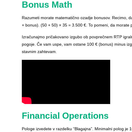
Bonus Math
Razumeti morate matematično ozadje bonusov. Recimo, da iz
+ bonus). (50 + 50) × 35 = 3.500 €. To pomeni, da morate p
Izračunajmo pričakovano izgubo ob povprečnem RTP igralnih
pogoje. Če vam uspe, vam ostane 100 € (bonus) minus izgub
stavnim zahtevam.
Financial Operations
Pologe izvedete v razdelku “Blagajna”. Minimalni polog je 1