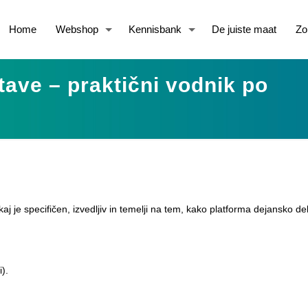
Home
Webshop
Kennisbank
De juiste maat
Zo
tave – praktični vodnik po
 je specifičen, izvedljiv in temelji na tem, kako platforma dejansko del
).