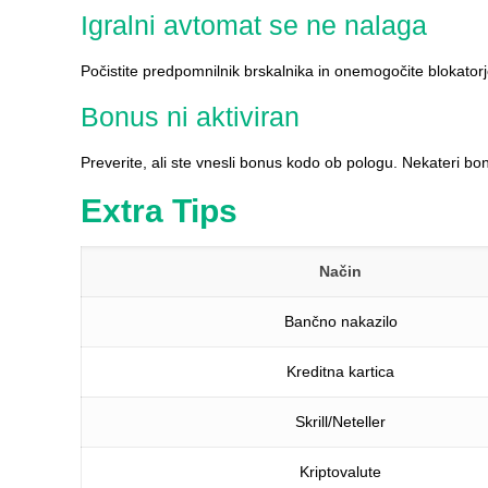
Igralni avtomat se ne nalaga
Počistite predpomnilnik brskalnika in onemogočite blokatorj
Bonus ni aktiviran
Preverite, ali ste vnesli bonus kodo ob pologu. Nekateri bon
Extra Tips
Način
Bančno nakazilo
Kreditna kartica
Skrill/Neteller
Kriptovalute