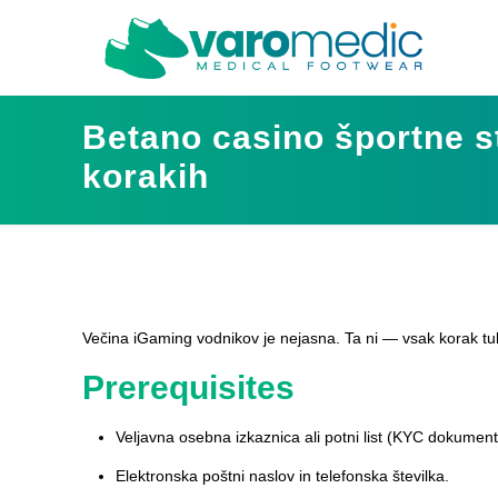
Betano casino športne s
korakih
Večina iGaming vodnikov je nejasna. Ta ni — vsak korak tukaj
Prerequisites
Veljavna osebna izkaznica ali potni list (KYC dokumenti
Elektronska poštni naslov in telefonska številka.