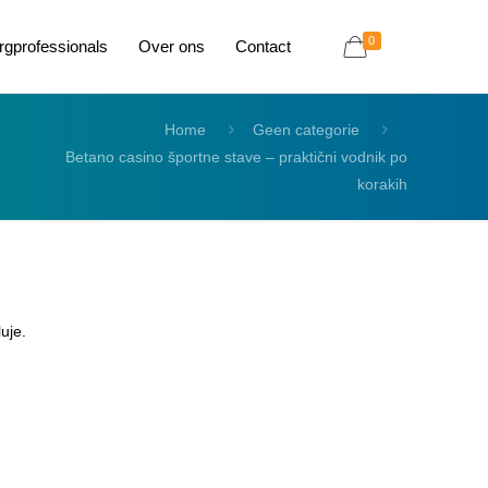
0
rgprofessionals
Over ons
Contact
Home
Geen categorie
Betano casino športne stave – praktični vodnik po
korakih
uje.