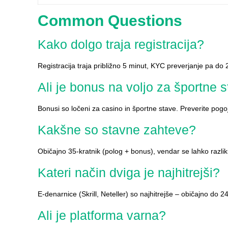
Common Questions
Kako dolgo traja registracija?
Registracija traja približno 5 minut, KYC preverjanje pa do 
Ali je bonus na voljo za športne 
Bonusi so ločeni za casino in športne stave. Preverite pogo
Kakšne so stavne zahteve?
Običajno 35-kratnik (polog + bonus), vendar se lahko razli
Kateri način dviga je najhitrejši?
E-denarnice (Skrill, Neteller) so najhitrejše – običajno do 24
Ali je platforma varna?