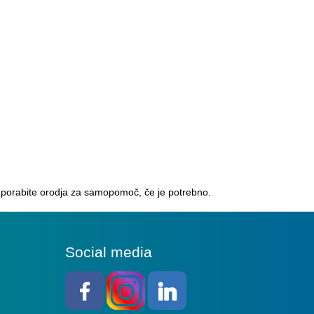
uporabite orodja za samopomoč, če je potrebno.
Social media