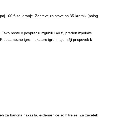
aj 100 € za igranje. Zahteve za stave so 35-kratnik (polog
ako boste v povprečju izgubili 140 €, preden izpolnite
 posamezne igre; nekatere igre imajo nižji prispevek k
neh za bančna nakazila, e-denarnice so hitrejše. Za začetek