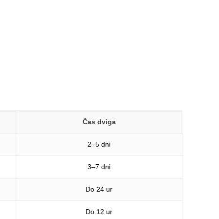
Čas dviga
2–5 dni
3–7 dni
Do 24 ur
Do 12 ur