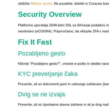
obiščite
Betano sports
. Ne pozabite: dobitki iz Curacao lic
Security Overview
Platforma uporablja 2048-bitni SSL za šifriranje podatkov i
neodvisno (eCOGRA). Priporočamo, da vklopite 2FA v nastav
Fix It Fast
Pozabljeno geslo
Kliknite “Pozabljeno geslo?”, vnesite e-pošto in sledite nav
KYC preverjanje čaka
Preverite, ali so dokumenti jasni in ustrezajo zahtevam (barvn
Dvig se ne izvaja
Preverite, ali so izpolnjene stavne zahteve in ali je dvig n