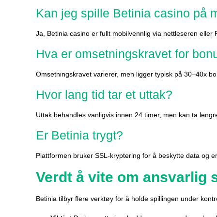
Kan jeg spille Betinia casino på 
Ja, Betinia casino er fullt mobilvennlig via nettleseren eller P
Hva er omsetningskravet for bon
Omsetningskravet varierer, men ligger typisk på 30–40x bo
Hvor lang tid tar et uttak?
Uttak behandles vanligvis innen 24 timer, men kan ta lengre
Er Betinia trygt?
Plattformen bruker SSL-kryptering for å beskytte data og er l
Verdt å vite om ansvarlig s
Betinia tilbyr flere verktøy for å holde spillingen under kontro