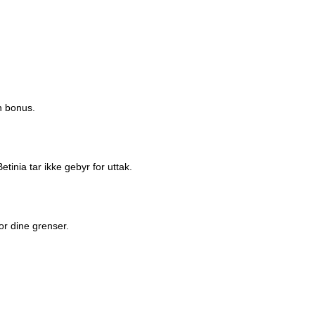
n bonus.
inia tar ikke gebyr for uttak.
for dine grenser.