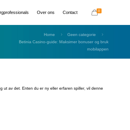
0
rgprofessionals
Over ons
Contact
Home
Geen categorie
Betinia Casino-guide: Maksimer bonuser og bruk
mobilappen
ut av det. Enten du er ny eller erfaren spiller, vil denne