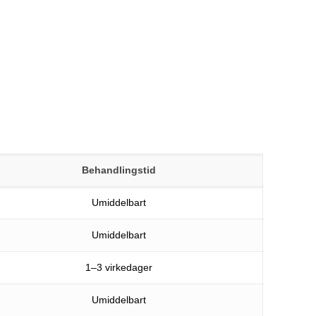
Behandlingstid
Umiddelbart
Umiddelbart
1–3 virkedager
Umiddelbart