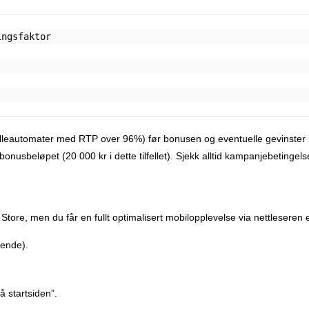
ngsfaktor

spilleautomater med RTP over 96%) før bonusen og eventuelle gevinster b
nusbeløpet (20 000 kr i dette tilfellet). Sjekk alltid kampanjebetingel
pp Store, men du får en fullt optimalisert mobilopplevelse via nettleser
nende).
å startsiden”.