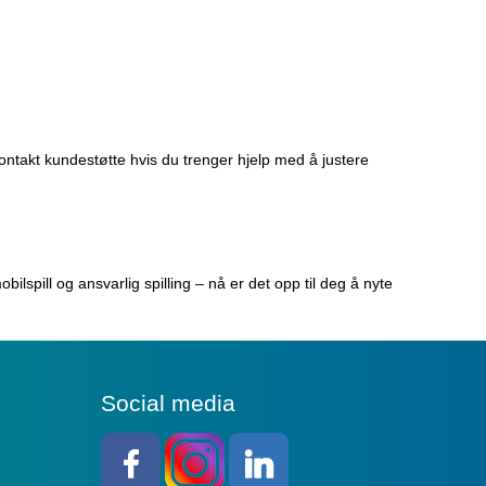
. Kontakt kundestøtte hvis du trenger hjelp med å justere
lspill og ansvarlig spilling – nå er det opp til deg å nyte
Social media