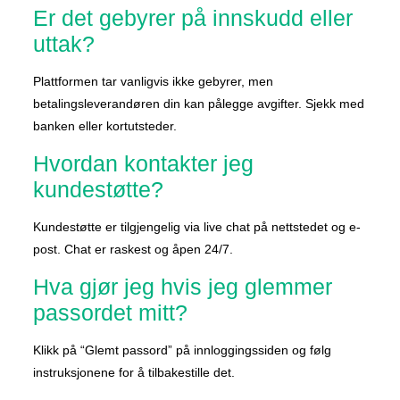
Er det gebyrer på innskudd eller
uttak?
Plattformen tar vanligvis ikke gebyrer, men
betalingsleverandøren din kan pålegge avgifter. Sjekk med
banken eller kortutsteder.
Hvordan kontakter jeg
kundestøtte?
Kundestøtte er tilgjengelig via live chat på nettstedet og e-
post. Chat er raskest og åpen 24/7.
Hva gjør jeg hvis jeg glemmer
passordet mitt?
Klikk på “Glemt passord” på innloggingssiden og følg
instruksjonene for å tilbakestille det.