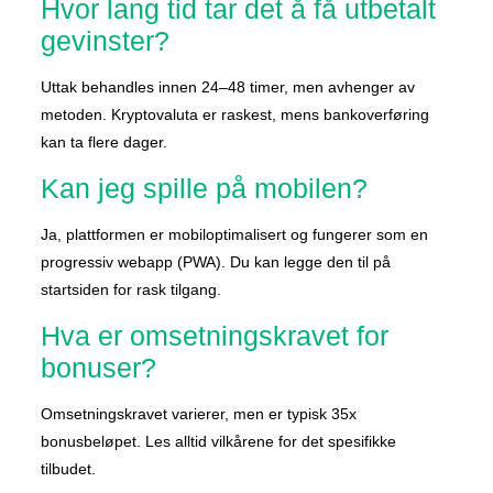
Hvor lang tid tar det å få utbetalt
gevinster?
Uttak behandles innen 24–48 timer, men avhenger av
metoden. Kryptovaluta er raskest, mens bankoverføring
kan ta flere dager.
Kan jeg spille på mobilen?
Ja, plattformen er mobiloptimalisert og fungerer som en
progressiv webapp (PWA). Du kan legge den til på
startsiden for rask tilgang.
Hva er omsetningskravet for
bonuser?
Omsetningskravet varierer, men er typisk 35x
bonusbeløpet. Les alltid vilkårene for det spesifikke
tilbudet.