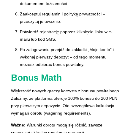
dokumentem tożsamości.
Zaakceptuj regulamin i politykę prywatności –
przeczytaj je uważnie.
Potwierdź rejestrację poprzez kliknięcie linku w e-
mailu lub kod SMS.
Po zalogowaniu przejdź do zakładki „Moje konto” i
wykonaj pierwszy depozyt – od tego momentu
możesz odbierać bonus powitalny.
Bonus Math
Większość nowych graczy korzysta z bonusu powitalnego.
Załóżmy, że platforma oferuje 100% bonusu do 200 PLN
przy pierwszym depozycie. Oto szczegółowa kalkulacja
wymagań obrotu (wagering requirements).
Ważne:
Warunki obrotu mogą się różnić, zawsze
sprawdzaj aktualny regulamin promocji.