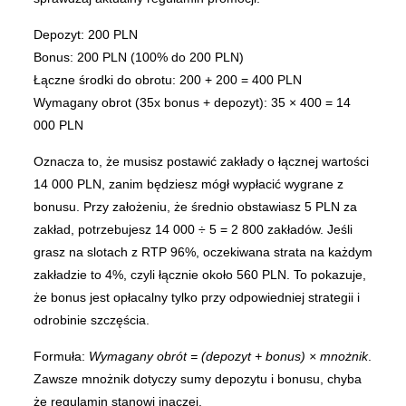
Depozyt: 200 PLN
Bonus: 200 PLN (100% do 200 PLN)
Łączne środki do obrotu: 200 + 200 = 400 PLN
Wymagany obrot (35x bonus + depozyt): 35 × 400 = 14
000 PLN
Oznacza to, że musisz postawić zakłady o łącznej wartości
14 000 PLN, zanim będziesz mógł wypłacić wygrane z
bonusu. Przy założeniu, że średnio obstawiasz 5 PLN za
zakład, potrzebujesz 14 000 ÷ 5 = 2 800 zakładów. Jeśli
grasz na slotach z RTP 96%, oczekiwana strata na każdym
zakładzie to 4%, czyli łącznie około 560 PLN. To pokazuje,
że bonus jest opłacalny tylko przy odpowiedniej strategii i
odrobinie szczęścia.
Formuła:
Wymagany obrót = (depozyt + bonus) × mnożnik
.
Zawsze mnożnik dotyczy sumy depozytu i bonusu, chyba
że regulamin stanowi inaczej.