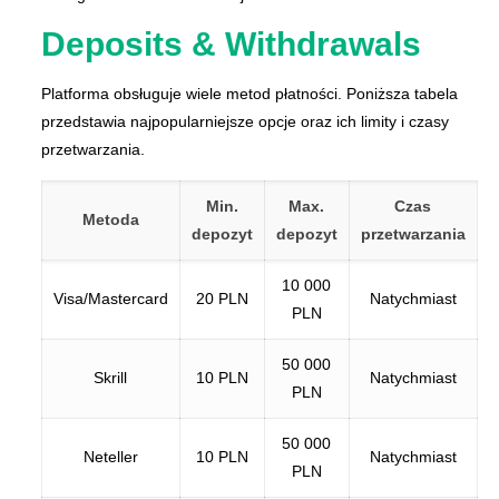
Deposits & Withdrawals
Platforma obsługuje wiele metod płatności. Poniższa tabela
przedstawia najpopularniejsze opcje oraz ich limity i czasy
przetwarzania.
Min.
Max.
Czas
Metoda
depozyt
depozyt
przetwarzania
10 000
Visa/Mastercard
20 PLN
Natychmiast
PLN
50 000
Skrill
10 PLN
Natychmiast
PLN
50 000
Neteller
10 PLN
Natychmiast
PLN