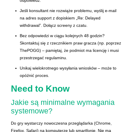
odpowiedź.
Jeśli konsultant nie rozwiąże problemu, wyślij e-mail
na adres support z dopiskiem „Re: Delayed
withdrawal”. Dołącz screeny z czatu.
Bez odpowiedzi w ciągu kolejnych 48 godzin?
Skontaktuj się z rzecznikiem praw gracza (np. poprzez
ThePOGG) – pamiętaj, że podmiot ma licencję i musi
przestrzegać regulaminu.
Unikaj wielokrotnego wysyłania wniosków – może to
opóźnić proces.
Need to Know
Jakie są minimalne wymagania
systemowe?
Do gry wystarczy nowoczesna przeglądarka (Chrome,
Firefox, Safari) na komputerze lub smartfonie. Nie ma