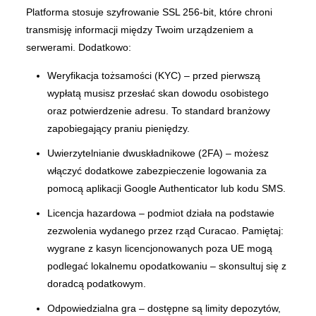
Platforma stosuje szyfrowanie SSL 256-bit, które chroni
transmisję informacji między Twoim urządzeniem a
serwerami. Dodatkowo:
Weryfikacja tożsamości (KYC) – przed pierwszą
wypłatą musisz przesłać skan dowodu osobistego
oraz potwierdzenie adresu. To standard branżowy
zapobiegający praniu pieniędzy.
Uwierzytelnianie dwuskładnikowe (2FA) – możesz
włączyć dodatkowe zabezpieczenie logowania za
pomocą aplikacji Google Authenticator lub kodu SMS.
Licencja hazardowa – podmiot działa na podstawie
zezwolenia wydanego przez rząd Curacao. Pamiętaj:
wygrane z kasyn licencjonowanych poza UE mogą
podlegać lokalnemu opodatkowaniu – skonsultuj się z
doradcą podatkowym.
Odpowiedzialna gra – dostępne są limity depozytów,