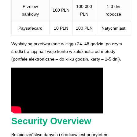
Przelew
100 000
1-3 dni
100 PLN
bankowy
PLN
robocze
Paysafecard
10 PLN
100 PLN
Natychmiast
Wypłaty są przetwarzane w ciągu 24–48 godzin, po czym
środki trafiają na Twoje konto w zależności od metody
(portfele elektroniczne – do kilku godzin, karty – 1-5 dni).
Security Overview
Bezpieczeństwo danych i środków jest priorytetem.