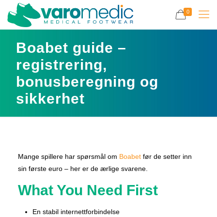
0
Boabet guide –
registrering,
bonusberegning og
sikkerhet
Mange spillere har spørsmål om
Boabet
før de setter inn
sin første euro – her er de ærlige svarene.
What You Need First
En stabil internettforbindelse