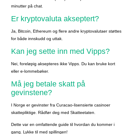
minutter på chat.
Er kryptovaluta akseptert?
Ja, Bitcoin, Ethereum og flere andre kryptovalutaer støttes
for både innskudd og uttak.
Kan jeg sette inn med Vipps?
Nei, foreløpig aksepteres ikke Vipps. Du kan bruke kort
eller e-lommebøker.
Må jeg betale skatt på
gevinstene?
I Norge er gevinster fra Curacao-lisensierte casinoer
skattepliktige. Rådfør deg med Skatteetaten.
Dette var en omfattende guide til hvordan du kommer i
gang. Lykke til med spillingen!