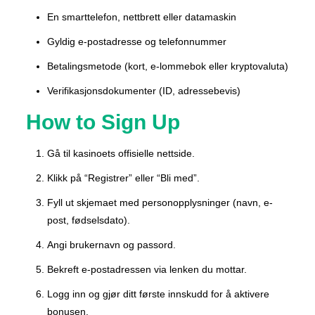
En smarttelefon, nettbrett eller datamaskin
Gyldig e-postadresse og telefonnummer
Betalingsmetode (kort, e-lommebok eller kryptovaluta)
Verifikasjonsdokumenter (ID, adressebevis)
How to Sign Up
Gå til kasinoets offisielle nettside.
Klikk på “Registrer” eller “Bli med”.
Fyll ut skjemaet med personopplysninger (navn, e-
post, fødselsdato).
Angi brukernavn og passord.
Bekreft e-postadressen via lenken du mottar.
Logg inn og gjør ditt første innskudd for å aktivere
bonusen.