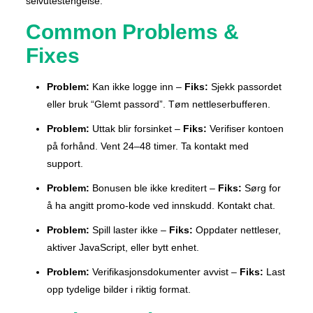
selvutestengelse.
Common Problems &
Fixes
Problem:
Kan ikke logge inn –
Fiks:
Sjekk passordet
eller bruk “Glemt passord”. Tøm nettleserbufferen.
Problem:
Uttak blir forsinket –
Fiks:
Verifiser kontoen
på forhånd. Vent 24–48 timer. Ta kontakt med
support.
Problem:
Bonusen ble ikke kreditert –
Fiks:
Sørg for
å ha angitt promo-kode ved innskudd. Kontakt chat.
Problem:
Spill laster ikke –
Fiks:
Oppdater nettleser,
aktiver JavaScript, eller bytt enhet.
Problem:
Verifikasjonsdokumenter avvist –
Fiks:
Last
opp tydelige bilder i riktig format.