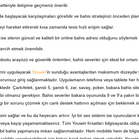
tleriyle iletişime geçmeniz önerilir.
de başlayacak karşılaşmaları görebilir ve bahis stratejinizi önceden planl
eyi hareket ettirerek kısa zamanda tesis hızlı erişim sağlar.
 ise sitenin güncel ve kaliteli bir online bahis adresi olduğunu söylemek 
tercih etmek önemlidir.
dostu arayüzü ve güvenlik önlemleri, bahis severler için ideal bir ortam
erini uygulayarak
Youwin
’in sunduğu avantajlardan maksimum düzeyde fa
e sorunsuz giriş sağlanmaktadır. Uygulamanın telefona veya tablete her
ktedir. Çarkıfelek, şanslı 5, şanslı 6, zar, savaş, poker, bakara bahis s
i olmanız gerekiyor. Bahis severler bakara oyununda 9 ve 9’a yakın bir
gi bir sorunu çözmek için canlı destek hattının açılması için beklemek s
esini sağlar ve bu da heyecanı artırır. İyi bir ses sistemi ise oyuncuları
k veya kayıp yaşamamaktasınız. Tüm Youwin fırsatları bilgisayarda olduğu
il bahis yapmanıza imkan sağlanmaktadır. Hem mobilde hem de bilgisay
 şekilde yararlanabilmek için birkaç basit önlem almak yeterlidir. Youwin 