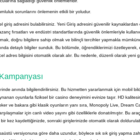
cularına sağladığı güvenlik önlemleridir.
mluluk sorunlarını önlemenin etkili bir yoludur.
riş adresini bulabilirsiniz. Yeni Giriş adresini güvenilir kaynaklardan e
zanç fırsatları ve endüstri standartlarında güvenlik önlemleriyle kullan
ak, doğru bilgilere sahip olmak ve bilinçli tercihler yapmakla mümkündü
ında detaylı bilgiler sunduk. Bu bölümde, öğrendiklerimizi özetleyerek, d
 adres bilgisini otomatik olarak alır. Bu nedenle, düzenli olarak yen
 Kampanyası
erinde anında bilgilendirilirsiniz. Bu hizmetten yararlanmak için mobil b
ynanan oyunlarla fiziksel bir casino deneyimini evinize taşır. HD kalitesi
ker ve bakara gibi klasik oyunların yanı sıra, Monopoly Live, Dream Ca
karşılaşmalar için canlı video yayını gibi özelliklerle donatılmıştır. Bu ar
zi bir kez kaydettiğinizde, sonraki girişlerinizde otomatik olarak doldurulabi
üstü versiyonuna göre daha uzundur, böylece sık sık giriş yapma zahm