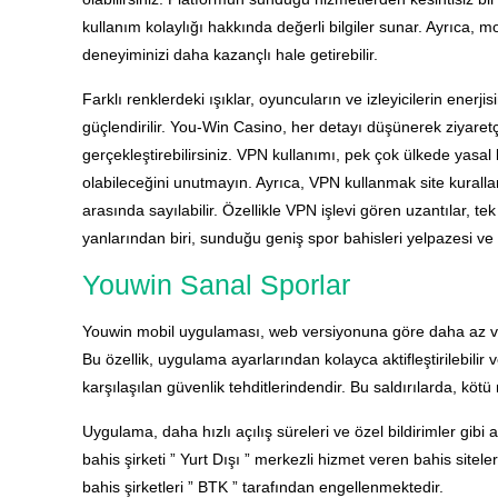
kullanım kolaylığı hakkında değerli bilgiler sunar. Ayrıca, 
deneyiminizi daha kazançlı hale getirebilir.
Farklı renklerdeki ışıklar, oyuncuların ve izleyicilerin ener
güçlendirilir. You-Win Casino, her detayı düşünerek ziyaretç
gerçekleştirebilirsiniz. VPN kullanımı, pek çok ülkede yasal b
olabileceğini unutmayın. Ayrıca, VPN kullanmak site kuralların
arasında sayılabilir. Özellikle VPN işlevi gören uzantılar, t
yanlarından biri, sunduğu geniş spor bahisleri yelpazesi ve 
Youwin Sanal Sporlar
Youwin mobil uygulaması, web versiyonuna göre daha az veri k
Bu özellik, uygulama ayarlarından kolayca aktifleştirilebilir
karşılaşılan güvenlik tehditlerindendir. Bu saldırılarda, kötü n
Uygulama, daha hızlı açılış süreleri ve özel bildirimler gibi
bahis şirketi ” Yurt Dışı ” merkezli hizmet veren bahis sitel
bahis şirketleri ” BTK ” tarafından engellenmektedir.