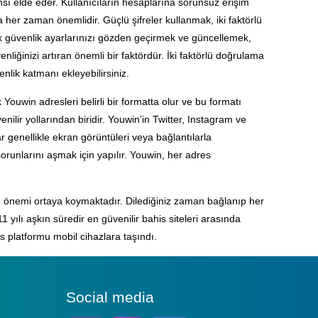
nsı elde eder. Kullanıcıların hesaplarına sorunsuz erişim
 her zaman önemlidir. Güçlü şifreler kullanmak, iki faktörlü
ak güvenlik ayarlarınızı gözden geçirmek ve güncellemek,
iğinizi artıran önemli bir faktördür. İki faktörlü doğrulama
enlik katmanı ekleyebilirsiniz.
Youwin adresleri belirli bir formatta olur ve bu formatı
nilir yollarından biridir. Youwin’in Twitter, Instagram ve
r genellikle ekran görüntüleri veya bağlantılarla
orunlarını aşmak için yapılır. Youwin, her adres
r ve önemi ortaya koymaktadır. Dilediğiniz zaman bağlanıp her
1 yılı aşkın süredir en güvenilir bahis siteleri arasında
is platformu mobil cihazlara taşındı.
Social media