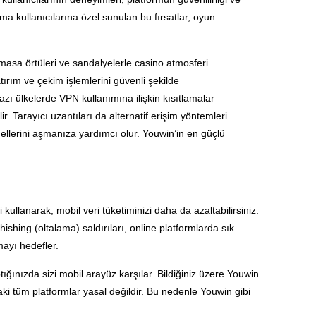
ma kullanıcılarına özel sunulan bu fırsatlar, oyun
ı masa örtüleri ve sandalyelerle casino atmosferi
tırım ve çekim işlemlerini güvenli şekilde
 bazı ülkelerde VPN kullanımına ilişkin kısıtlamalar
r. Tarayıcı uzantıları da alternatif erişim yöntemleri
ngellerini aşmanıza yardımcı olur. Youwin’in en güçlü
ullanarak, mobil veri tüketiminizi daha da azaltabilirsiniz.
ishing (oltalama) saldırıları, online platformlarda sık
lmayı hedefler.
tığınızda sizi mobil arayüz karşılar. Bildiğiniz üzere Youwin
daki tüm platformlar yasal değildir. Bu nedenle Youwin gibi