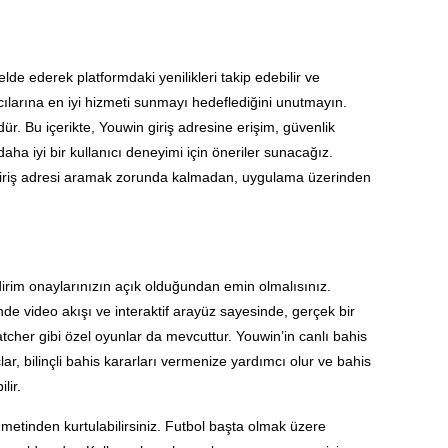
lde ederek platformdaki yenilikleri takip edebilir ve
ıcılarına en iyi hizmeti sunmayı hedeflediğini unutmayın.
r. Bu içerikte, Youwin giriş adresine erişim, güvenlik
aha iyi bir kullanıcı deneyimi için öneriler sunacağız.
i giriş adresi aramak zorunda kalmadan, uygulama üzerinden
ildirim onaylarınızın açık olduğundan emin olmalısınız.
nde video akışı ve interaktif arayüz sayesinde, gerçek bir
tcher gibi özel oyunlar da mevcuttur. Youwin’in canlı bahis
açlar, bilinçli bahis kararları vermenize yardımcı olur ve bahis
lir.
etinden kurtulabilirsiniz. Futbol başta olmak üzere