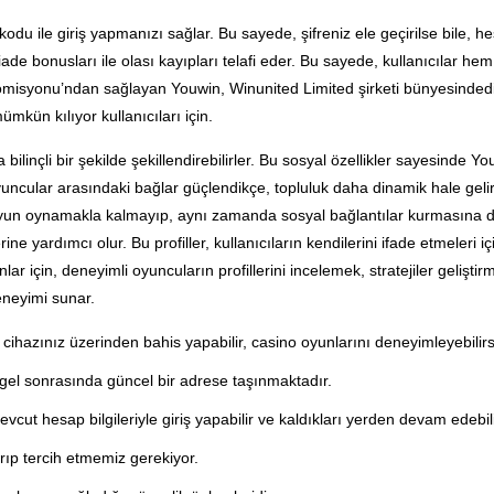
du ile giriş yapmanızı sağlar. Bu sayede, şifreniz ele geçirilse bile, hes
ıp iade bonusları ile olası kayıpları telafi eder. Bu sayede, kullanıcıla
omisyonu’ndan sağlayan Youwin, Winunited Limited şirketi bünyesindedir.
mkün kılıyor kullanıcıları için.
aha bilinçli bir şekilde şekillendirebilirler. Bu sosyal özellikler sayesin
Oyuncular arasındaki bağlar güçlendikçe, topluluk daha dinamik hale geli
oyun oynamakla kalmayıp, aynı zamanda sosyal bağlantılar kurmasına da 
rine yardımcı olur. Bu profiller, kullanıcıların kendilerini ifade etmeleri iç
ar için, deneyimli oyuncuların profillerini incelemek, stratejiler geliştir
eneyimi sunar.
cihazınız üzerinden bahis yapabilir, casino oyunlarını deneyimleyebilirs
ngel sonrasında güncel bir adrese taşınmaktadır.
vcut hesap bilgileriyle giriş yapabilir ve kaldıkları yerden devam edebili
ırıp tercih etmemiz gerekiyor.