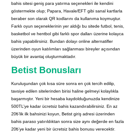
bahis sitesi geniş para yatırma seçenekleri ile kendini
göstermekte olup; Papara, Havale/EFT gibi sanal kartlarla
beraber son olarak QR kodlarını da kullanıma koymuştur.
Farklı oyun seçeneklerinin yer aldığı bu sitede futbol, tenis,
basketbol ve hentbol gibi farklı spor dalları üzerine kolayca
bahis yapabilirsiniz. Bundan dolayı online alternatifler
üzerinden oyun katılımları sağlanması bireyler açısından
büyük bir avantaj oluşturmaktadır.
Betist Bonusları
Kuruluşundan çok kısa süre sonra en çok tercih edilip,
tavsiye edilen sitelerinden birisi haline gelmeyi kolaylıkla
başarmıştır. Yeni bir hesaba kaydolduğunuzda kendinize
500TL’ye kadar ücretsiz bahis kazandırabilirsiniz. En az
20₺’lik ilk bahsinizi koyun, Betist giriş adresi üzerinden
bahis paraso yatırıldıktan sonra size aynı değerde en fazla
20₺’ye kadar yeni bir ücretsiz bahis bonusu verecektir.