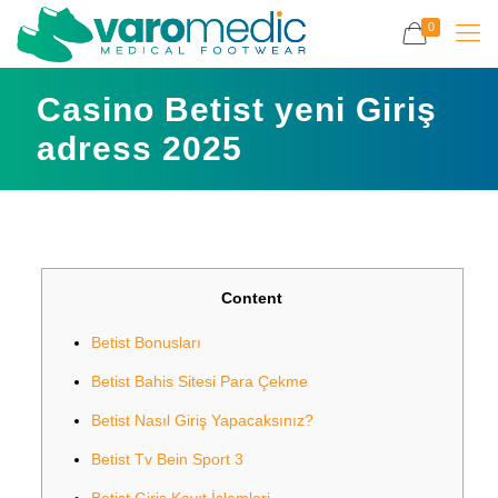
0
Casino Betist yeni Giriş
adress 2025
Content
Betist Bonusları
Betist Bahis Sitesi Para Çekme
Betist Nasıl Giriş Yapacaksınız?
Betist Tv Bein Sport 3