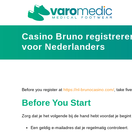
Casino Bruno registrere
voor Nederlanders
Before you register at
https://nl-brunocasino.com/
, take fi
Before You Start
Zorg dat je het volgende bij de hand hebt voordat je begint
Een geldig e-mailadres dat je regelmatig controleert.