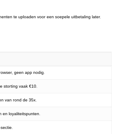
menten te uploaden voor een soepele uitbetaling later.
rowser, geen app nodig.
le storting vaak €10.
en van rond de 35x.
 en loyaliteitspunten.
sectie.