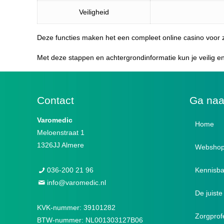
Veiligheid
Deze functies maken het een compleet online casino voor z
Met deze stappen en achtergrondinformatie kun je veilig e
Contact
Ga na
Varomedic
Home
Meloenstraat 1
1326JJ Almere
Websho
036-200 21 96
Kennisb
Verba
info@varomedic.nl
De juist
Luxe 
Diabet
(Hallux
KVK-nummer: 39101282
Zorgprof
Oede
BTW-nummer: NL001303127B06