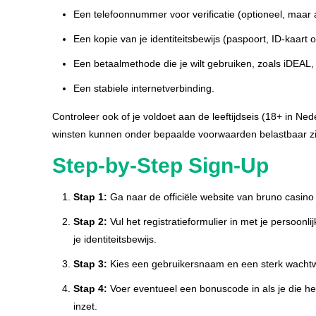
Een telefoonnummer voor verificatie (optioneel, maar
Een kopie van je identiteitsbewijs (paspoort, ID-kaart 
Een betaalmethode die je wilt gebruiken, zoals iDEAL, c
Een stabiele internetverbinding.
Controleer ook of je voldoet aan de leeftijdseis (18+ in Ne
winsten kunnen onder bepaalde voorwaarden belastbaar zi
Step-by-Step Sign-Up
Stap 1:
Ga naar de officiële website van bruno casino 
Stap 2:
Vul het registratieformulier in met je persoo
je identiteitsbewijs.
Stap 3:
Kies een gebruikersnaam en een sterk wachtwoo
Stap 4:
Voer eventueel een bonuscode in als je die h
inzet.