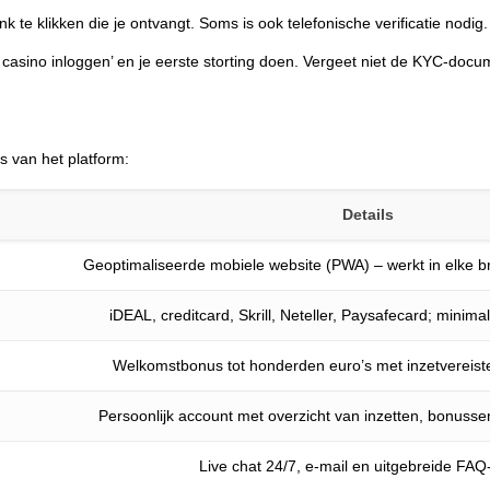
nk te klikken die je ontvangt. Soms is ook telefonische verificatie nodig.
o casino inloggen’ en je eerste storting doen. Vergeet niet de KYC-docu
s van het platform:
Details
Geoptimaliseerde mobiele website (PWA) – werkt in elke b
iDEAL, creditcard, Skrill, Neteller, Paysafecard; minima
Welkomstbonus tot honderden euro’s met inzetvereist
Persoonlijk account met overzicht van inzetten, bonussen
Live chat 24/7, e-mail en uitgebreide FAQ-