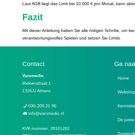
Laut AGB liegt das Limit bei 10.000 € pro Monat, kann aber
Fazit
Mit dieser Anleitung haben Sie alle nötigen Schritte, um be
verantwortungsvolles Spielen und setzen Sie Limits.
Contact
Ga na
Varomedic
Home
Meloenstraat 1
1326JJ Almere
Websho
036-200 21 96
Kennisb
Verba
info@varomedic.nl
De juist
Luxe 
Diabet
(Hallux
KVK-nummer: 39101282
Zorgprof
Oede