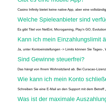
Casino Infinity bietet keine native App, aber eine vollstä
Welche Spieleanbieter sind verf
Es gibt Titel von NetEnt, Microgaming, Play’n GO, Evoluti
Kann ich mein Einzahlungslimit 
Ja, unter Kontoeinstellungen -> Limits können Sie Tages-,
Sind Gewinne steuerfrei?
Das hängt von Ihrem Wohnsitzland ab. Bei Curacao-Lizenze
Wie kann ich mein Konto schlie
Schreiben Sie eine E-Mail an den Support mit dem Betreff
Was ist der maximale Auszahlun