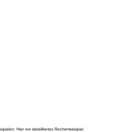
pielen. Hier ein detailliertes Rechenbeispiel: