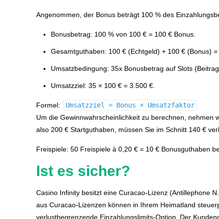
Angenommen, der Bonus beträgt 100 % des Einzahlungsbetra
Bonusbetrag: 100 % von 100 € = 100 € Bonus.
Gesamtguthaben: 100 € (Echtgeld) + 100 € (Bonus) =
Umsatzbedingung: 35x Bonusbetrag auf Slots (Beitrag
Umsatzziel: 35 × 100 € = 3.500 €.
Formel:
Umsatzziel = Bonus × Umsatzfaktor
Um die Gewinnwahrscheinlichkeit zu berechnen, nehmen wir
also 200 € Startguthaben, müssen Sie im Schnitt 140 € verl
Freispiele: 50 Freispiele à 0,20 € = 10 € Bonusguthaben b
Ist es sicher?
Casino Infinity besitzt eine Curacao-Lizenz (Antillephon
aus Curacao-Lizenzen können in Ihrem Heimatland steuerpfl
verlustbegrenzende Einzahlungslimits-Option. Der Kundendi