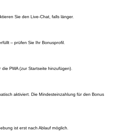
tieren Sie den Live-Chat, falls länger.
llt – prüfen Sie Ihr Bonusprofil.
 die PWA (zur Startseite hinzufügen).
atisch aktiviert. Die Mindesteinzahlung für den Bonus
ebung ist erst nach Ablauf möglich.