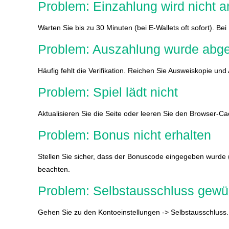
Problem: Einzahlung wird nicht a
Warten Sie bis zu 30 Minuten (bei E-Wallets oft sofort). Be
Problem: Auszahlung wurde abge
Häufig fehlt die Verifikation. Reichen Sie Ausweiskopie un
Problem: Spiel lädt nicht
Aktualisieren Sie die Seite oder leeren Sie den Browser-C
Problem: Bonus nicht erhalten
Stellen Sie sicher, dass der Bonuscode eingegeben wurde (f
beachten.
Problem: Selbstausschluss gewü
Gehen Sie zu den Kontoeinstellungen -> Selbstausschluss. 