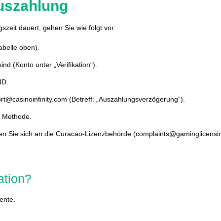
Auszahlung
zeit dauert, gehen Sie wie folgt vor:
abelle oben).
d (Konto unter „Verifikation“).
ID.
rt@casinoinfinity.com (Betreff: „Auszahlungsverzögerung“).
d Methode.
n Sie sich an die Curacao-Lizenzbehörde (complaints@gaminglicensi
ation?
ente.