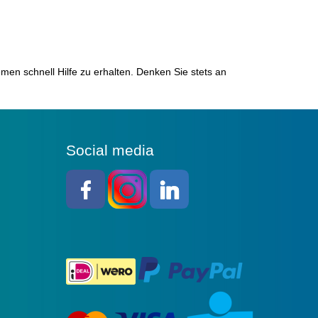
lemen schnell Hilfe zu erhalten. Denken Sie stets an
Social media