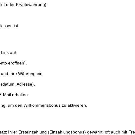
let oder Kryptowährung).
lassen ist.
Link auf.
onto eröffnen“.
 und Ihre Währung ein.
tsdatum, Adresse).
E-Mail erhalten.
hlung, um den Willkommensbonus zu aktivieren.
tz Ihrer Ersteinzahlung (Einzahlungsbonus) gewährt, oft auch mit Freis