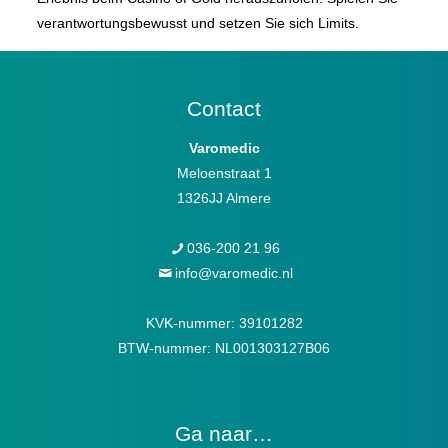
verantwortungsbewusst und setzen Sie sich Limits.
Contact
Varomedic
Meloenstraat 1
1326JJ Almere
036-200 21 96
info@varomedic.nl
KVK-nummer: 39101282
BTW-nummer: NL001303127B06
Ga naar…