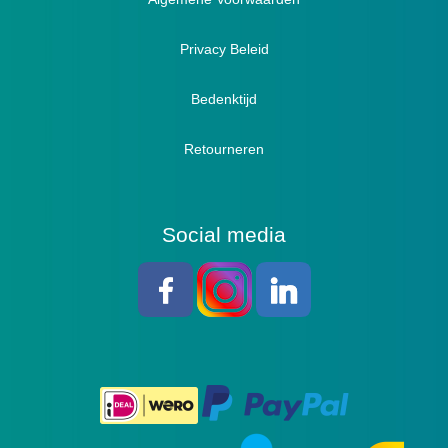
Sandalen
Privacy Beleid
Bedenktijd
Retourneren
Social media