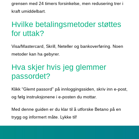
grensen med 24 timers forsinkelse, men redusering trer i
kraft umiddelbart.
Hvilke betalingsmetoder støttes
for uttak?
Visa/Mastercard, Skrill, Neteller og bankoverføring. Noen
metoder kan ha gebyrer.
Hva skjer hvis jeg glemmer
passordet?
Klikk “Glemt passord” på innloggingssiden, skriv inn e-post,
og følg instruksjonene i e-posten du mottar.
Med denne guiden er du klar til å utforske Betano på en
trygg og informert måte. Lykke til!