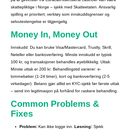
skattepliktige i Norge – sjekk med Skatteetaten. Ansvarlig
spilling er prioritert; verktøy som innskuddsgrenser og
selvutestengelse er tilgjengelig.
Money In, Money Out
Innskudd: Du kan bruke Visa/Mastercard, Trustly, Skrill,
Neteller eller bankoverføring. Minste innskudd er typisk
100 kr, og transaksjoner behandles øyeblikkelig. Uttak:
Minste uttak er 200 kr. Behandlingstid varierer: e-
lommebøker (1-24 timer), kort og bankoverføring (2-5
virkedager). Betano gjør alltid en KYC-sjekk før første uttak
– send inn legitimasjon på forhånd for raskere behandling.
Common Problems &
Fixes
Problem:
Kan ikke logge inn.
Løsning:
Sjekk