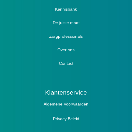
Verbandschoenen / Verbandsloffen
Kennisbank
Luxe verbandschoenen / stretch (Hallux)
De juiste maat
Diabetici
Zorgprofessionals
Oedeem
Diabetici
Hallux Valgus
Over ons
Winterboots
Lymph / Oedeem
Hamertenen
Contact
Prophylaxe / Preventie
Actief
Klantenservice
Algemene Voorwaarden
Pantoffels
Sandalen
Privacy Beleid