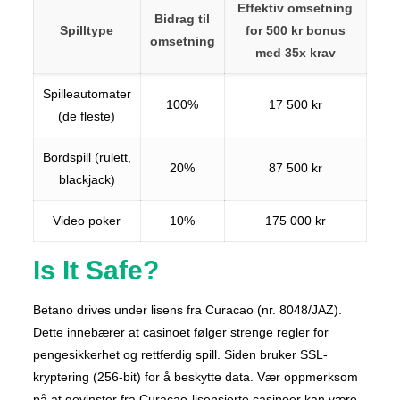
Effektiv omsetning
Bidrag til
Spilltype
for 500 kr bonus
omsetning
med 35x krav
Spilleautomater
100%
17 500 kr
(de fleste)
Bordspill (rulett,
20%
87 500 kr
blackjack)
Video poker
10%
175 000 kr
Is It Safe?
Betano drives under lisens fra Curacao (nr. 8048/JAZ).
Dette innebærer at casinoet følger strenge regler for
pengesikkerhet og rettferdig spill. Siden bruker SSL-
kryptering (256-bit) for å beskytte data. Vær oppmerksom
på at gevinster fra Curacao-lisensierte casinoer kan være