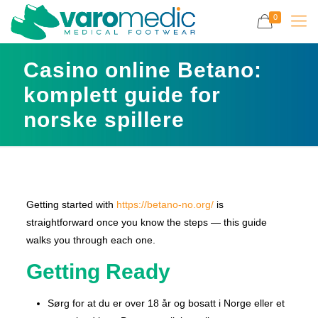
0
Casino online Betano:
komplett guide for
norske spillere
Getting started with
https://betano-no.org/
is
straightforward once you know the steps — this guide
walks you through each one.
Getting Ready
Sørg for at du er over 18 år og bosatt i Norge eller et