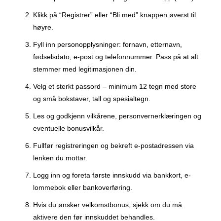
Klikk på “Registrer” eller “Bli med” knappen øverst til
høyre.
Fyll inn personopplysninger: fornavn, etternavn,
fødselsdato, e-post og telefonnummer. Pass på at alt
stemmer med legitimasjonen din.
Velg et sterkt passord – minimum 12 tegn med store
og små bokstaver, tall og spesialtegn.
Les og godkjenn vilkårene, personvernerklæringen og
eventuelle bonusvilkår.
Fullfør registreringen og bekreft e-postadressen via
lenken du mottar.
Logg inn og foreta første innskudd via bankkort, e-
lommebok eller bankoverføring.
Hvis du ønsker velkomstbonus, sjekk om du må
aktivere den før innskuddet behandles.