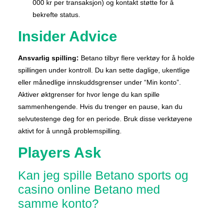
000 kr per transaksjon) og kontakt støtte for å
bekrefte status.
Insider Advice
Ansvarlig spilling:
Betano tilbyr flere verktøy for å holde
spillingen under kontroll. Du kan sette daglige, ukentlige
eller månedlige innskuddsgrenser under “Min konto”.
Aktiver øktgrenser for hvor lenge du kan spille
sammenhengende. Hvis du trenger en pause, kan du
selvutestenge deg for en periode. Bruk disse verktøyene
aktivt for å unngå problemspilling.
Players Ask
Kan jeg spille Betano sports og
casino online Betano med
samme konto?