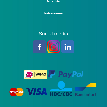
Bedenktijd
Retourneren
Social media