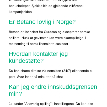
bonusbeløpet. Sjekk alltid de gjeldende vilkårene i
kampanjesiden.
Er Betano lovlig i Norge?
Betano er lisensiert fra Curacao og aksepterer norske
spillere. Husk at gevinster kan være skattepliktige, i
motsetning til norsk lisensierte casinoer.
Hvordan kontakter jeg
kundestøtte?
Du kan chatte direkte via nettsiden (24/7) eller sende e-
post. Svar innen få minutter på chat.
Kan jeg endre innskuddsgrensen
min?
Ja, under “Ansvarlig spilling” i innstillingene. Du kan øke