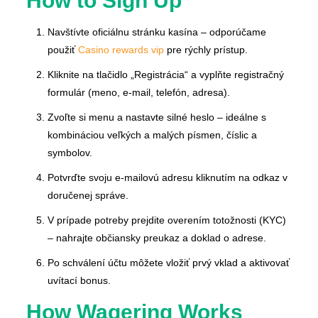
How to Sign Up
Navštívte oficiálnu stránku kasína – odporúčame
použiť
Casino rewards vip
pre rýchly prístup.
Kliknite na tlačidlo „Registrácia“ a vyplňte registračný
formulár (meno, e-mail, telefón, adresa).
Zvoľte si menu a nastavte silné heslo – ideálne s
kombináciou veľkých a malých písmen, číslic a
symbolov.
Potvrďte svoju e-mailovú adresu kliknutím na odkaz v
doručenej správe.
V prípade potreby prejdite overením totožnosti (KYC)
– nahrajte občiansky preukaz a doklad o adrese.
Po schválení účtu môžete vložiť prvý vklad a aktivovať
uvítací bonus.
How Wagering Works