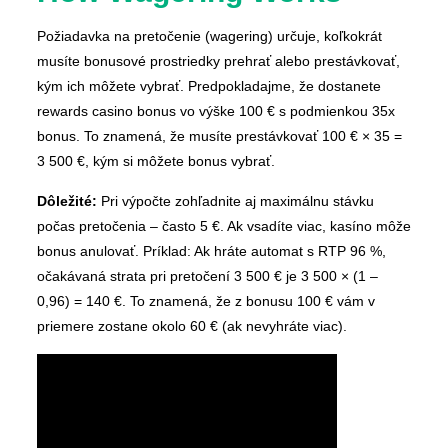
Požiadavka na pretočenie (wagering) určuje, koľkokrát
musíte bonusové prostriedky prehrať alebo prestávkovať,
kým ich môžete vybrať. Predpokladajme, že dostanete
rewards casino bonus vo výške 100 € s podmienkou 35x
bonus. To znamená, že musíte prestávkovať 100 € × 35 =
3 500 €, kým si môžete bonus vybrať.
Dôležité:
Pri výpočte zohľadnite aj maximálnu stávku
počas pretočenia – často 5 €. Ak vsadíte viac, kasíno môže
bonus anulovať. Príklad: Ak hráte automat s RTP 96 %,
očakávaná strata pri pretočení 3 500 € je 3 500 × (1 –
0,96) = 140 €. To znamená, že z bonusu 100 € vám v
priemere zostane okolo 60 € (ak nevyhráte viac).