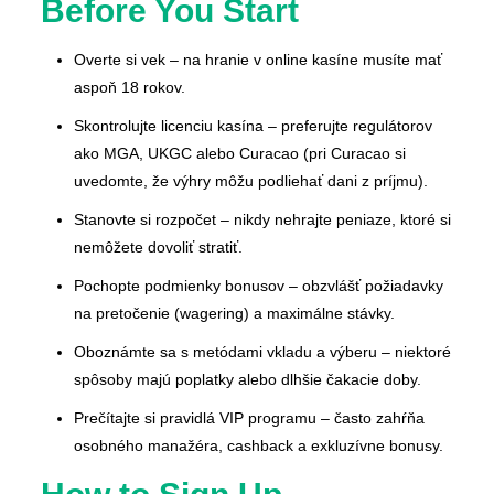
Before You Start
Overte si vek – na hranie v online kasíne musíte mať
aspoň 18 rokov.
Skontrolujte licenciu kasína – preferujte regulátorov
ako MGA, UKGC alebo Curacao (pri Curacao si
uvedomte, že výhry môžu podliehať dani z príjmu).
Stanovte si rozpočet – nikdy nehrajte peniaze, ktoré si
nemôžete dovoliť stratiť.
Pochopte podmienky bonusov – obzvlášť požiadavky
na pretočenie (wagering) a maximálne stávky.
Oboznámte sa s metódami vkladu a výberu – niektoré
spôsoby majú poplatky alebo dlhšie čakacie doby.
Prečítajte si pravidlá VIP programu – často zahŕňa
osobného manažéra, cashback a exkluzívne bonusy.