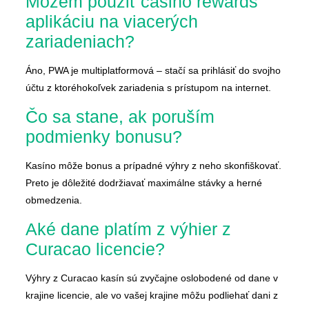
Môžem použiť casino rewards
aplikáciu na viacerých
zariadeniach?
Áno, PWA je multiplatformová – stačí sa prihlásiť do svojho
účtu z ktoréhokoľvek zariadenia s prístupom na internet.
Čo sa stane, ak poruším
podmienky bonusu?
Kasíno môže bonus a prípadné výhry z neho skonfiškovať.
Preto je dôležité dodržiavať maximálne stávky a herné
obmedzenia.
Aké dane platím z výhier z
Curacao licencie?
Výhry z Curacao kasín sú zvyčajne oslobodené od dane v
krajine licencie, ale vo vašej krajine môžu podliehať dani z