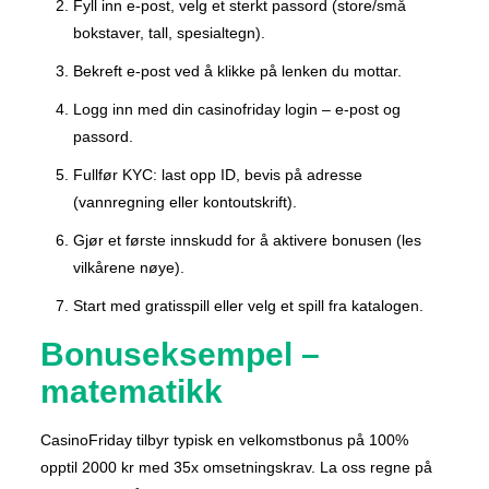
Fyll inn e-post, velg et sterkt passord (store/små
bokstaver, tall, spesialtegn).
Bekreft e-post ved å klikke på lenken du mottar.
Logg inn med din casinofriday login – e-post og
passord.
Fullfør KYC: last opp ID, bevis på adresse
(vannregning eller kontoutskrift).
Gjør et første innskudd for å aktivere bonusen (les
vilkårene nøye).
Start med gratisspill eller velg et spill fra katalogen.
Bonuseksempel –
matematikk
CasinoFriday tilbyr typisk en velkomstbonus på 100%
opptil 2000 kr med 35x omsetningskrav. La oss regne på