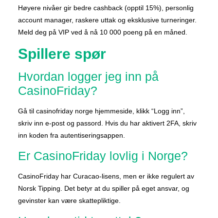
Høyere nivåer gir bedre cashback (opptil 15%), personlig
account manager, raskere uttak og eksklusive turneringer.
Meld deg på VIP ved å nå 10 000 poeng på en måned.
Spillere spør
Hvordan logger jeg inn på
CasinoFriday?
Gå til casinofriday norge hjemmeside, klikk “Logg inn”,
skriv inn e-post og passord. Hvis du har aktivert 2FA, skriv
inn koden fra autentiseringsappen.
Er CasinoFriday lovlig i Norge?
CasinoFriday har Curacao-lisens, men er ikke regulert av
Norsk Tipping. Det betyr at du spiller på eget ansvar, og
gevinster kan være skattepliktige.