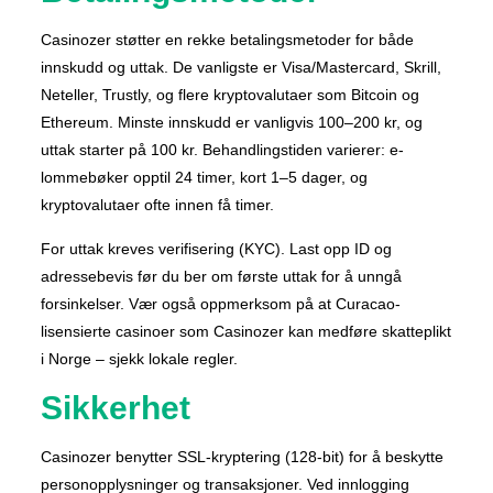
Casinozer støtter en rekke betalingsmetoder for både
innskudd og uttak. De vanligste er Visa/Mastercard, Skrill,
Neteller, Trustly, og flere kryptovalutaer som Bitcoin og
Ethereum. Minste innskudd er vanligvis 100–200 kr, og
uttak starter på 100 kr. Behandlingstiden varierer: e-
lommebøker opptil 24 timer, kort 1–5 dager, og
kryptovalutaer ofte innen få timer.
For uttak kreves verifisering (KYC). Last opp ID og
adressebevis før du ber om første uttak for å unngå
forsinkelser. Vær også oppmerksom på at Curacao-
lisensierte casinoer som Casinozer kan medføre skatteplikt
i Norge – sjekk lokale regler.
Sikkerhet
Casinozer benytter SSL-kryptering (128-bit) for å beskytte
personopplysninger og transaksjoner. Ved innlogging