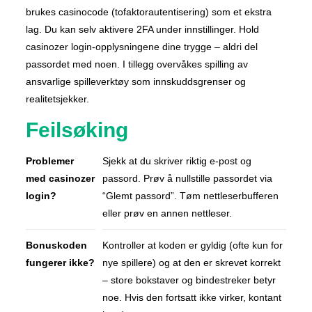
brukes casinocode (tofaktorautentisering) som et ekstra
lag. Du kan selv aktivere 2FA under innstillinger. Hold
casinozer login-opplysningene dine trygge – aldri del
passordet med noen. I tillegg overvåkes spilling av
ansvarlige spilleverktøy som innskuddsgrenser og
realitetsjekker.
Feilsøking
Problemer
Sjekk at du skriver riktig e-post og
med casinozer
passord. Prøv å nullstille passordet via
login?
“Glemt passord”. Tøm nettleserbufferen
eller prøv en annen nettleser.
Bonuskoden
Kontroller at koden er gyldig (ofte kun for
fungerer ikke?
nye spillere) og at den er skrevet korrekt
– store bokstaver og bindestreker betyr
noe. Hvis den fortsatt ikke virker, kontant