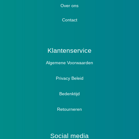
Hallux Valgus
Over ons
Winterboots
Lymph / Oedeem
Hamertenen
Contact
Prophylaxe / Preventie
Actief
Klantenservice
Algemene Voorwaarden
Pantoffels
Sandalen
Privacy Beleid
Bedenktijd
Retourneren
Social media