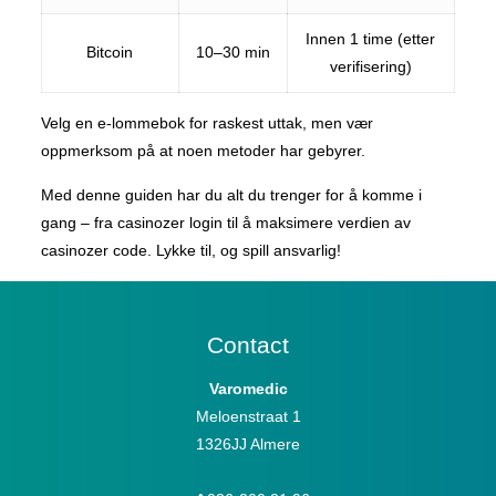
Innen 1 time (etter
Bitcoin
10–30 min
verifisering)
Velg en e-lommebok for raskest uttak, men vær
oppmerksom på at noen metoder har gebyrer.
Med denne guiden har du alt du trenger for å komme i
gang – fra casinozer login til å maksimere verdien av
casinozer code. Lykke til, og spill ansvarlig!
Contact
Varomedic
Meloenstraat 1
1326JJ Almere