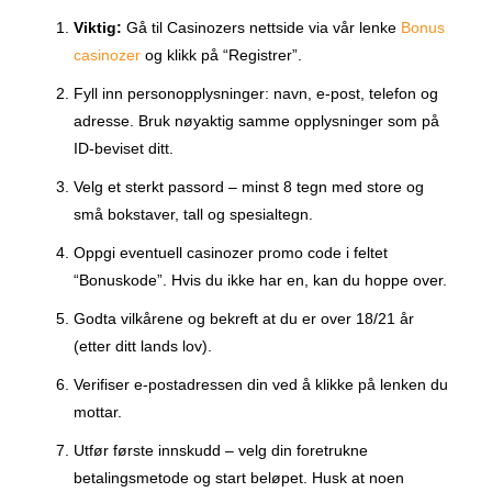
Viktig:
Gå til Casinozers nettside via vår lenke
Bonus
casinozer
og klikk på “Registrer”.
Fyll inn personopplysninger: navn, e-post, telefon og
adresse. Bruk nøyaktig samme opplysninger som på
ID-beviset ditt.
Velg et sterkt passord – minst 8 tegn med store og
små bokstaver, tall og spesialtegn.
Oppgi eventuell casinozer promo code i feltet
“Bonuskode”. Hvis du ikke har en, kan du hoppe over.
Godta vilkårene og bekreft at du er over 18/21 år
(etter ditt lands lov).
Verifiser e-postadressen din ved å klikke på lenken du
mottar.
Utfør første innskudd – velg din foretrukne
betalingsmetode og start beløpet. Husk at noen