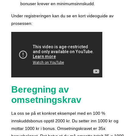
bonuser krever en minimumsinnskudd.
Under registreringen kan du se en kort videoguide av
prosessen:
Beregning av
omsetningskrav
La oss se på et konkret eksempel med en 100 %
innskuddsbonus opptil 2000 kr. Du setter inn 1000 kr og
mottar 1000 kr i bonus. Omsetningskravet er 35x