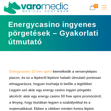
0
Energycasino ingyenes
pörgetések – Gyakorlati
útmutató
Energycasino 10 free spins
kiemelkedik a versenyképes
piacon, és ez a lépésről lépésre haladó útmutató pontosan
elmagyarázza, hogyan hozhatja ki belőle a legtöbbet.
Legyen szó akár egy energy casino ingyen pörgetés
akcióról, akár egy energy casino 50 free spins promócióról,
a lényeg, hogy tisztában legyen a szabályokkal és a
matematikával. Ebben a cikkben minden fontos lépést