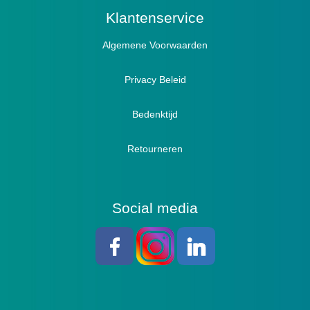
Actief
Klantenservice
Algemene Voorwaarden
Pantoffels
Sandalen
Privacy Beleid
Bedenktijd
Retourneren
Social media