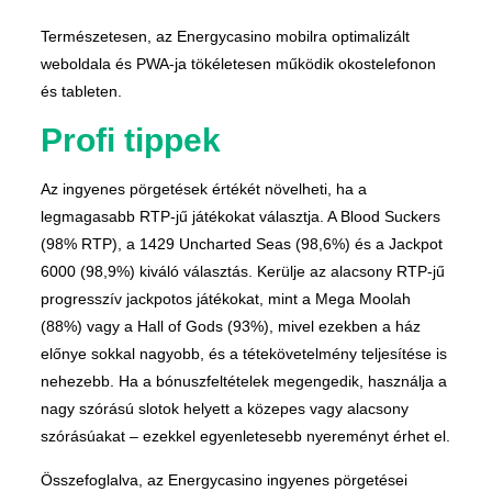
Természetesen, az Energycasino mobilra optimalizált
weboldala és PWA‑ja tökéletesen működik okostelefonon
és tableten.
Profi tippek
Az ingyenes pörgetések értékét növelheti, ha a
legmagasabb RTP‑jű játékokat választja. A Blood Suckers
(98% RTP), a 1429 Uncharted Seas (98,6%) és a Jackpot
6000 (98,9%) kiváló választás. Kerülje az alacsony RTP‑jű
progresszív jackpotos játékokat, mint a Mega Moolah
(88%) vagy a Hall of Gods (93%), mivel ezekben a ház
előnye sokkal nagyobb, és a tétekövetelmény teljesítése is
nehezebb. Ha a bónuszfeltételek megengedik, használja a
nagy szórású slotok helyett a közepes vagy alacsony
szórásúakat – ezekkel egyenletesebb nyereményt érhet el.
Összefoglalva, az Energycasino ingyenes pörgetései