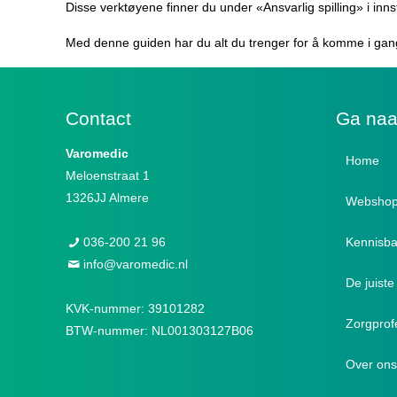
Disse verktøyene finner du under «Ansvarlig spilling» i inns
Med denne guiden har du alt du trenger for å komme i gang p
Contact
Ga na
Varomedic
Home
Meloenstraat 1
1326JJ Almere
Websho
036-200 21 96
Kennisb
Verba
info@varomedic.nl
De juist
Luxe 
Diabet
(Hallux
KVK-nummer: 39101282
Zorgprof
Oede
BTW-nummer: NL001303127B06
Diabet
Over on
Hallu
Winte