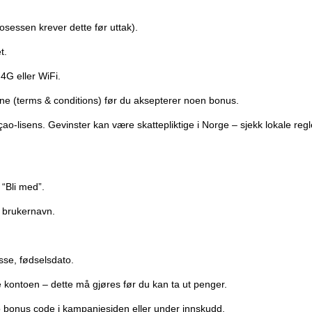
.
essen krever dette før uttak).
t.
 4G eller WiFi.
årene (terms & conditions) før du aksepterer noen bonus.
lisens. Gevinster kan være skattepliktige i Norge – sjekk lokale regl
 “Bli med”.
t brukernavn.
esse, fødselsdato.
re kontoen – dette må gjøres før du kan ta ut penger.
no bonus code i kampanjesiden eller under innskudd.