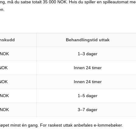
g, må du satse totalt 35 000 NOK. Hvis du spiller en spilleautomat m
en.
nnskudd
Behandlingstid uttak
 NOK
1–3 dager
NOK
Innen 24 timer
NOK
Innen 24 timer
 NOK
1–5 dager
 NOK
3–7 dager
løpet minst én gang. For raskest uttak anbefales e-lommebøker.