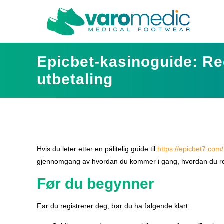
Epicbet-kasinoguide: Re
utbetaling
Hvis du leter etter en pålitelig guide til
https://epicbet7.com/
gjennomgang av hvordan du kommer i gang, hvordan du re
Før du begynner
Før du registrerer deg, bør du ha følgende klart: