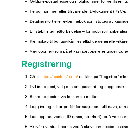
Gyldig e-postadresse og mobilnummer for verifisering
Personnummer eller tilsvarende ID-dokument (KYC-pros
Betalingskort eller e-lommebok som støttes av kasinoe
En stabil internettforbindelse – for mobilspill anbefales
Kjennskap til bonusvilkår: les alltid de generelle vilk
Vær oppmerksom på at kasinoet opererer under Curaçao-
Registrering
Gå til
https://epicbet7.com/
og klikk på “Registrer” eller
Fyll inn e-post, velg et sterkt passord, og oppgi ønske
Bekreft e-posten via lenken du mottar.
Logg inn og fullfør profilinformasjonen: fullt navn, adr
Last opp nødvendig ID (pass, førerkort) for å verifise
Aktivér eventuell bonus ved å skrive inn epicbet casi