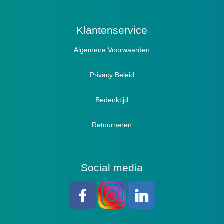
Prophylaxe / Preventie
Actief
Klantenservice
Algemene Voorwaarden
Pantoffels
Sandalen
Privacy Beleid
Bedenktijd
Retourneren
Social media