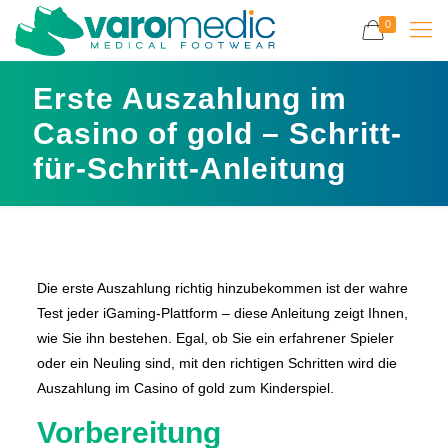
0
Erste Auszahlung im
Casino of gold – Schritt-
für-Schritt-Anleitung
Die erste Auszahlung richtig hinzubekommen ist der wahre
Test jeder iGaming-Plattform – diese Anleitung zeigt Ihnen,
wie Sie ihn bestehen. Egal, ob Sie ein erfahrener Spieler
oder ein Neuling sind, mit den richtigen Schritten wird die
Auszahlung im Casino of gold zum Kinderspiel.
Vorbereitung