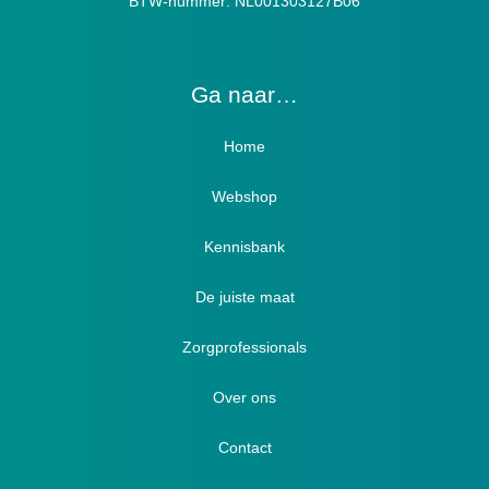
BTW-nummer: NL001303127B06
Ga naar…
Home
Webshop
Verbandschoenen / Verbandsloffen
Kennisbank
Luxe verbandschoenen / stretch (Hallux)
De juiste maat
Diabetici
Zorgprofessionals
Oedeem
Diabetici
Hallux Valgus
Over ons
Winterboots
Lymph / Oedeem
Hamertenen
Contact