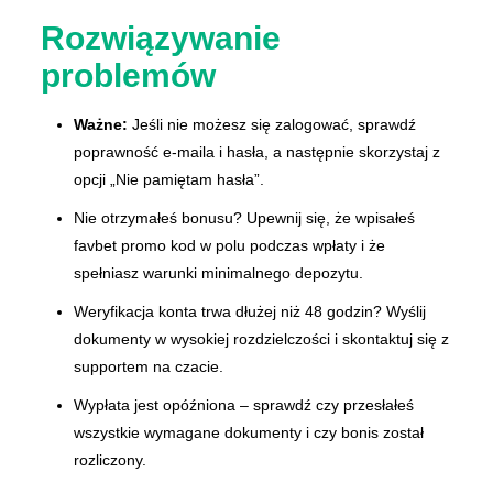
Rozwiązywanie
problemów
Ważne:
Jeśli nie możesz się zalogować, sprawdź
poprawność e-maila i hasła, a następnie skorzystaj z
opcji „Nie pamiętam hasła”.
Nie otrzymałeś bonusu? Upewnij się, że wpisałeś
favbet promo kod w polu podczas wpłaty i że
spełniasz warunki minimalnego depozytu.
Weryfikacja konta trwa dłużej niż 48 godzin? Wyślij
dokumenty w wysokiej rozdzielczości i skontaktuj się z
supportem na czacie.
Wypłata jest opóźniona – sprawdź czy przesłałeś
wszystkie wymagane dokumenty i czy bonis został
rozliczony.