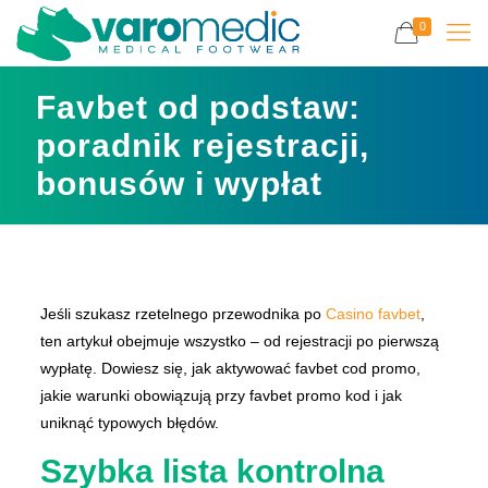
0
Favbet od podstaw:
poradnik rejestracji,
bonusów i wypłat
Jeśli szukasz rzetelnego przewodnika po
Casino favbet
,
ten artykuł obejmuje wszystko – od rejestracji po pierwszą
wypłatę. Dowiesz się, jak aktywować favbet cod promo,
jakie warunki obowiązują przy favbet promo kod i jak
uniknąć typowych błędów.
Szybka lista kontrolna