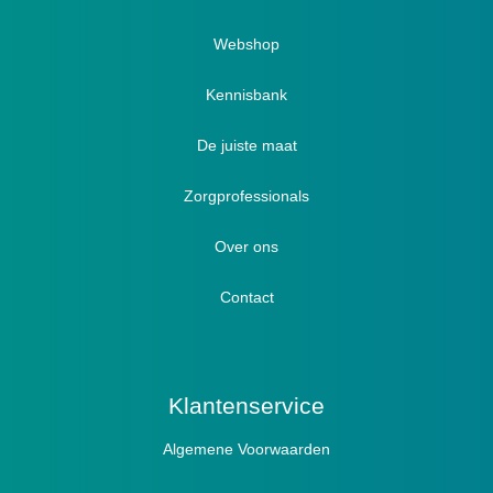
Webshop
Verbandschoenen / Verbandsloffen
Kennisbank
Luxe verbandschoenen / stretch (Hallux)
De juiste maat
Diabetici
Zorgprofessionals
Oedeem
Diabetici
Hallux Valgus
Over ons
Winterboots
Lymph / Oedeem
Hamertenen
Contact
Prophylaxe / Preventie
Actief
Klantenservice
Algemene Voorwaarden
Pantoffels