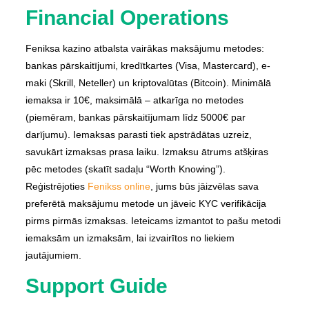
Financial Operations
Feniksa kazino atbalsta vairākas maksājumu metodes:
bankas pārskaitījumi, kredītkartes (Visa, Mastercard), e-
maki (Skrill, Neteller) un kriptovalūtas (Bitcoin). Minimālā
iemaksa ir 10€, maksimālā – atkarīga no metodes
(piemēram, bankas pārskaitījumam līdz 5000€ par
darījumu). Iemaksas parasti tiek apstrādātas uzreiz,
savukārt izmaksas prasa laiku. Izmaksu ātrums atšķiras
pēc metodes (skatīt sadaļu “Worth Knowing”).
Reģistrējoties
Fenikss online
, jums būs jāizvēlas sava
preferētā maksājumu metode un jāveic KYC verifikācija
pirms pirmās izmaksas. Ieteicams izmantot to pašu metodi
iemaksām un izmaksām, lai izvairītos no liekiem
jautājumiem.
Support Guide