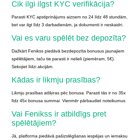
Cik ilgi ilgst KYC verifikācija?
Parasti KYC apstiprinājums aizņem no 24 līdz 48 stundām,
bet var ilgt līdz 3 darbadienām, ja dokumenti ir neskaidri.
Vai es varu spēlēt bez depozīta?
Dažkārt Fenikss piedāvā bezdepozīta bonusus jaunajiem
spēlētājiem, taču tie parasti ir nelieli (piemēram, 5€).
Sekojiet līdzi akcijām.
Kādas ir likmju prasības?
Likmju prasības atšķiras pēc bonusa. Parasti tās ir no 35x
līdz 45x bonusa summai. Vienmēr pārbaudiet noteikumus.
Vai Fenikss ir atbildīgs pret
spēlētājiem?
Jā, platforma piedāvā pašizslēgšanas iespējas un iemaksu