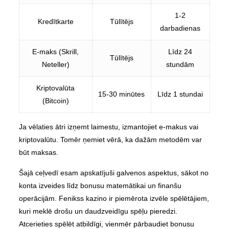
1-2
Kredītkarte
Tūlītējs
darbadienas
E-maks (Skrill,
Līdz 24
Tūlītējs
Neteller)
stundām
Kriptovalūta
15-30 minūtes
Līdz 1 stundai
(Bitcoin)
Ja vēlaties ātri izņemt laimestu, izmantojiet e-makus vai
kriptovalūtu. Tomēr ņemiet vērā, ka dažām metodēm var
būt maksas.
Šajā ceļvedī esam apskatījuši galvenos aspektus, sākot no
konta izveides līdz bonusu matemātikai un finanšu
operācijām. Fenikss kazino ir piemērota izvēle spēlētājiem,
kuri meklē drošu un daudzveidīgu spēļu pieredzi.
Atcerieties spēlēt atbildīgi, vienmēr pārbaudiet bonusu