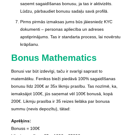
saņemt sagaidīšanas bonusu, ja tas ir aktivizēts.
Lūdzu, pārbaudiet bonusu sadaļu savā profilā.
Pirms pirmās izmaksas jums būs jāiesniedz KYC
dokumenti – personas apliecība un adreses
apstiprinājums. Tas ir standarta process, lai novērstu
krāpšanu.
Bonus Mathematics
Bonusi var būt izdevīgi, taču ir svarīgi saprast to
matemātiku. Fenikss bieži piedāvā 100% sagaidīšanas
bonusu līdz 200€ ar 35x likmju prasību. Tas nozīmē, ka,
iemaksājot 100€, jūs saņemat vēl 100€ bonusā, kopā
200€. Likmju prasība ir 35 reizes lielāka par bonusa
summu (nevis depozītu), tātad:
Aprēķins:
Bonuss = 100€