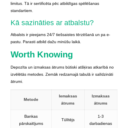
limitus. Tā ir sertificēta pēc atbildīgas spēlēšanas
standartiem.
Kā sazināties ar atbalstu?
Atbalsts ir pieejams 24/7 tiešsaistes tērzēšanā un pa e-
pastu. Parasti atbild dažu minūšu laikā.
Worth Knowing
Depozīta un izmaksas ātrums būtiski atšķiras atkarībā no
izvēlētās metodes. Zemāk redzamajā tabulā ir salīdzināti
ātrumi.
Iemaksas
Izmaksas
Metode
ātrums
ātrums
Bankas
1-3
Tūlītējs
pārskaitījums
darbadienas