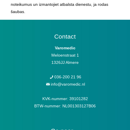
noteikumus un izmantojiet atbalsta dienestu, ja rodas
šaubas.
Contact
Varomedic
Meloenstraat 1
1326JJ Almere
036-200 21 96
info@varomedic.nl
KVK-nummer: 39101282
BTW-nummer: NL001303127B06