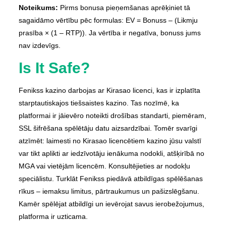
Noteikums:
Pirms bonusa pieņemšanas aprēķiniet tā
sagaidāmo vērtību pēc formulas: EV = Bonuss – (Likmju
prasība × (1 – RTP)). Ja vērtība ir negatīva, bonuss jums
nav izdevīgs.
Is It Safe?
Fenikss kazino darbojas ar Kirasao licenci, kas ir izplatīta
starptautiskajos tiešsaistes kazino. Tas nozīmē, ka
platformai ir jāievēro noteikti drošības standarti, piemēram,
SSL šifrēšana spēlētāju datu aizsardzībai. Tomēr svarīgi
atzīmēt: laimesti no Kirasao licencētiem kazino jūsu valstī
var tikt aplikti ar iedzīvotāju ienākuma nodokli, atšķirībā no
MGA vai vietējām licencēm. Konsultējieties ar nodokļu
speciālistu. Turklāt Fenikss piedāvā atbildīgas spēlēšanas
rīkus – iemaksu limitus, pārtraukumus un pašizslēgšanu.
Kamēr spēlējat atbildīgi un ievērojat savus ierobežojumus,
platforma ir uzticama.