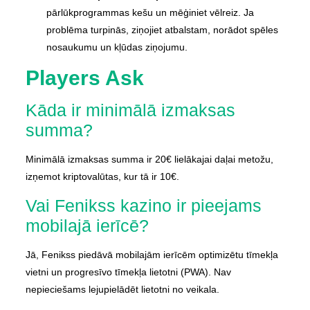
pārlūkprogrammas kešu un mēģiniet vēlreiz. Ja
problēma turpinās, ziņojiet atbalstam, norādot spēles
nosaukumu un kļūdas ziņojumu.
Players Ask
Kāda ir minimālā izmaksas
summa?
Minimālā izmaksas summa ir 20€ lielākajai daļai metožu,
izņemot kriptovalūtas, kur tā ir 10€.
Vai Fenikss kazino ir pieejams
mobilajā ierīcē?
Jā, Fenikss piedāvā mobilajām ierīcēm optimizētu tīmekļa
vietni un progresīvo tīmekļa lietotni (PWA). Nav
nepieciešams lejupielādēt lietotni no veikala.