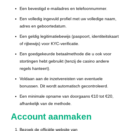
Een bevestigd e-mailadres en telefoonnummer.
Een volledig ingevuld profiel met uw volledige naam,
adres en geboortedatum.
Een geldig legitimatiebewijs (paspoort, identiteitskaart
of rijbewijs) voor KYC-verificatie.
Een goedgekeurde betaalmethode die u ook voor
stortingen hebt gebruikt (tenzij de casino andere
regels hanteert).
Voldaan aan de inzetvereisten van eventuele
bonussen. Dit wordt automatisch gecontroleerd.
Een minimale opname van doorgaans €10 tot €20,
afhankelijk van de methode.
Account aanmaken
Bezoek de officiële website van