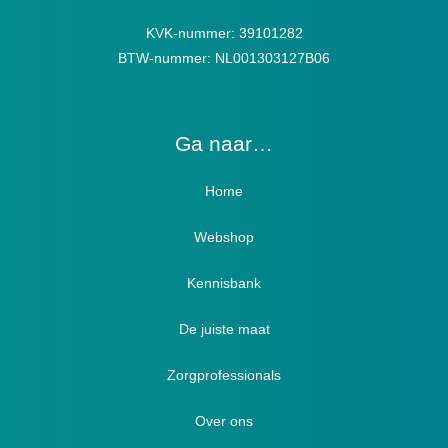
KVK-nummer: 39101282
BTW-nummer: NL001303127B06
Ga naar…
Home
Webshop
Verbandschoenen / Verbandsloffen
Kennisbank
Luxe verbandschoenen / stretch (Hallux)
De juiste maat
Diabetici
Zorgprofessionals
Oedeem
Diabetici
Hallux Valgus
Over ons
Winterboots