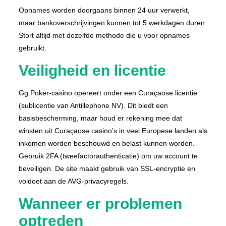
Opnames worden doorgaans binnen 24 uur verwerkt,
maar bankoverschrijvingen kunnen tot 5 werkdagen duren.
Stort altijd met dezelfde methode die u voor opnames
gebruikt.
Veiligheid en licentie
Gg.Poker-casino opereert onder een Curaçaose licentie
(sublicentie van Antillephone NV). Dit biedt een
basisbescherming, maar houd er rekening mee dat
winsten uit Curaçaose casino’s in veel Europese landen als
inkomen worden beschouwd en belast kunnen worden.
Gebruik 2FA (tweefactorauthenticatie) om uw account te
beveiligen. De site maakt gebruik van SSL-encryptie en
voldoet aan de AVG-privacyregels.
Wanneer er problemen
optreden