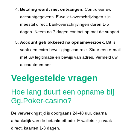
Betaling wordt niet ontvangen.
Controleer uw
accountgegevens. E-wallet-overschrijvingen zijn
meestal direct; bankoverschrijvingen duren 1-5
dagen. Neem na 7 dagen contact op met de support.
Account geblokkeerd na opnameverzoek.
Dit is
vaak een extra beveiligingscontrole. Stuur een e-mail
met uw legitimatie en bewijs van adres. Vermeld uw
accountnummer.
Veelgestelde vragen
Hoe lang duurt een opname bij
Gg.Poker-casino?
De verwerkingstijd is doorgaans 24-48 uur, daarna
afhankelijk van de betaalmethode. E-wallets zijn vaak
direct, kaarten 1-3 dagen.