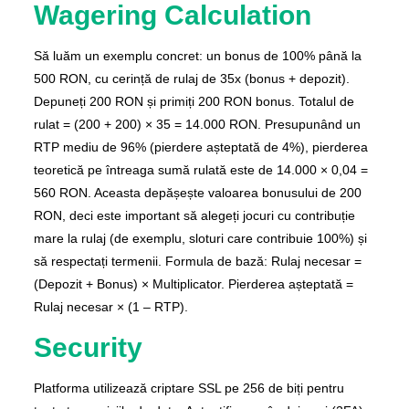
Wagering Calculation
Să luăm un exemplu concret: un bonus de 100% până la
500 RON, cu cerință de rulaj de 35x (bonus + depozit).
Depuneți 200 RON și primiți 200 RON bonus. Totalul de
rulat = (200 + 200) × 35 = 14.000 RON. Presupunând un
RTP mediu de 96% (pierdere așteptată de 4%), pierderea
teoretică pe întreaga sumă rulată este de 14.000 × 0,04 =
560 RON. Aceasta depășește valoarea bonusului de 200
RON, deci este important să alegeți jocuri cu contribuție
mare la rulaj (de exemplu, sloturi care contribuie 100%) și
să respectați termenii. Formula de bază: Rulaj necesar =
(Depozit + Bonus) × Multiplicator. Pierderea așteptată =
Rulaj necesar × (1 – RTP).
Security
Platforma utilizează criptare SSL pe 256 de biți pentru