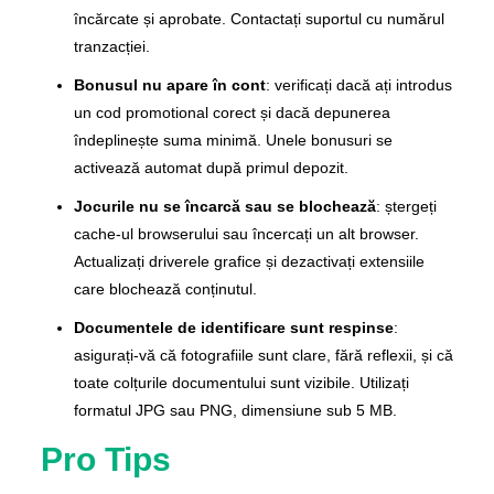
încărcate și aprobate. Contactați suportul cu numărul
tranzacției.
Bonusul nu apare în cont
: verificați dacă ați introdus
un cod promotional corect și dacă depunerea
îndeplinește suma minimă. Unele bonusuri se
activează automat după primul depozit.
Jocurile nu se încarcă sau se blochează
: ștergeți
cache-ul browserului sau încercați un alt browser.
Actualizați driverele grafice și dezactivați extensiile
care blochează conținutul.
Documentele de identificare sunt respinse
:
asigurați-vă că fotografiile sunt clare, fără reflexii, și că
toate colțurile documentului sunt vizibile. Utilizați
formatul JPG sau PNG, dimensiune sub 5 MB.
Pro Tips