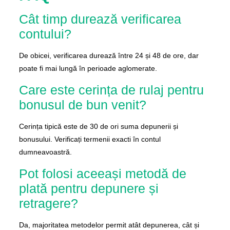
Cât timp durează verificarea
contului?
De obicei, verificarea durează între 24 și 48 de ore, dar
poate fi mai lungă în perioade aglomerate.
Care este cerința de rulaj pentru
bonusul de bun venit?
Cerința tipică este de 30 de ori suma depunerii și
bonusului. Verificați termenii exacti în contul
dumneavoastră.
Pot folosi aceeași metodă de
plată pentru depunere și
retragere?
Da, majoritatea metodelor permit atât depunerea, cât și