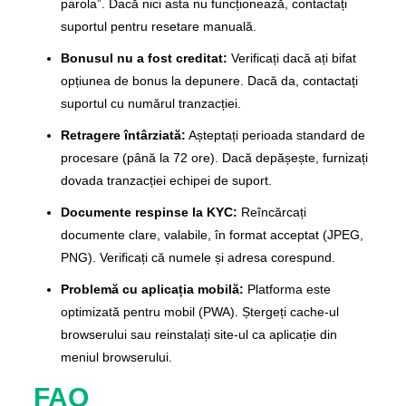
parola”. Dacă nici asta nu funcționează, contactați
suportul pentru resetare manuală.
Bonusul nu a fost creditat:
Verificați dacă ați bifat
opțiunea de bonus la depunere. Dacă da, contactați
suportul cu numărul tranzacției.
Retragere întârziată:
Așteptați perioada standard de
procesare (până la 72 ore). Dacă depășește, furnizați
dovada tranzacției echipei de suport.
Documente respinse la KYC:
Reîncărcați
documente clare, valabile, în format acceptat (JPEG,
PNG). Verificați că numele și adresa corespund.
Problemă cu aplicația mobilă:
Platforma este
optimizată pentru mobil (PWA). Ștergeți cache-ul
browserului sau reinstalați site-ul ca aplicație din
meniul browserului.
FAQ