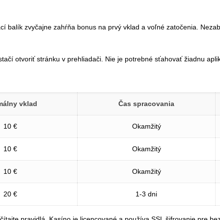
tací balík zvyčajne zahŕňa bonus na prvý vklad a voľné zatočenia. Nez
tačí otvoriť stránku v prehliadači. Nie je potrebné sťahovať žiadnu apli
málny vklad
Čas spracovania
10 €
Okamžitý
10 €
Okamžitý
10 €
Okamžitý
20 €
1-3 dni
ítajte pravidlá. Kasíno je licencované a používa SSL šifrovanie pre be