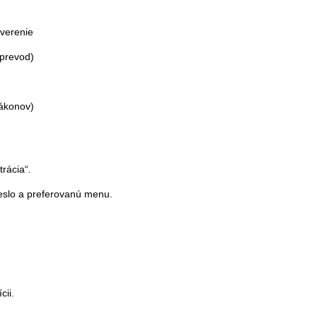
overenie
 prevod)
zákonov)
trácia“.
heslo a preferovanú menu.
cii.