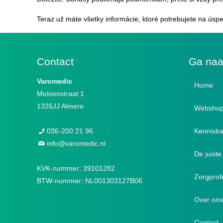
Teraz už máte všetky informácie, ktoré potrebujete na úspešn
Contact
Ga na
Varomedic
Home
Meloenstraat 1
1326JJ Almere
Websho
036-200 21 96
Kennisb
Verba
info@varomedic.nl
De juist
Luxe 
Diabet
(Hallux
KVK-nummer: 39101282
Zorgprof
Oede
BTW-nummer: NL001303127B06
Diabet
Over on
Hallu
Winte
Contact
Hame