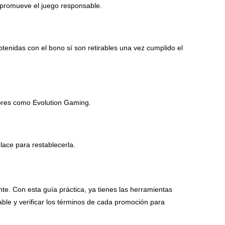
y promueve el juego responsable.
btenidas con el bono sí son retirables una vez cumplido el
edores como Evolution Gaming.
nlace para restablecerla.
nte. Con esta guía práctica, ya tienes las herramientas
ble y verificar los términos de cada promoción para