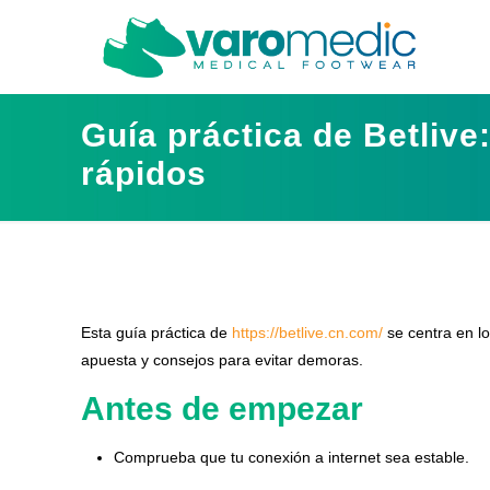
Guía práctica de Betliv
rápidos
Esta guía práctica de
https://betlive.cn.com/
se centra en lo
apuesta y consejos para evitar demoras.
Antes de empezar
Comprueba que tu conexión a internet sea estable.