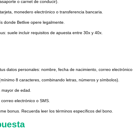
saporte o carnet de conducir).
rjeta, monedero electrónico o transferencia bancaria.
ís donde Betlive opere legalmente.
us: suele incluir requisitos de apuesta entre 30x y 40x.
 tus datos personales: nombre, fecha de nacimiento, correo electrónico 
mínimo 8 caracteres, combinando letras, números y símbolos).
s mayor de edad.
r correo electrónico o SMS.
come bonus. Recuerda leer los términos específicos del bono.
puesta