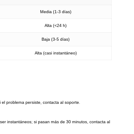
Media (1-3 días)
Alta (<24 h)
Baja (3-5 días)
Alta (casi instantáneo)
 el problema persiste, contacta al soporte.
ser instantáneos; si pasan más de 30 minutos, contacta al