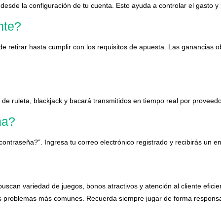
desde la configuración de tu cuenta. Esto ayuda a controlar el gasto 
nte?
e retirar hasta cumplir con los requisitos de apuesta. Las ganancias o
s de ruleta, blackjack y bacará transmitidos en tiempo real por prove
ña?
 contraseña?”. Ingresa tu correo electrónico registrado y recibirás un e
scan variedad de juegos, bonos atractivos y atención al cliente eficie
 los problemas más comunes. Recuerda siempre jugar de forma responsa