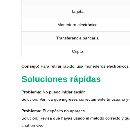
Tarjeta
Monedero electrónico
Transferencia bancaria
Cripto
Consejo:
Para retirar rápido, usa monederos electrónicos.
Soluciones rápidas
Problema:
No puedo iniciar sesión.
Solución: Verifica que ingreses correctamente tu usuario y 
Problema:
El depósito no aparece.
Solución: Revisa que hayas usado el método correcto y que
chat en vivo.