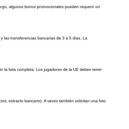
mbargo, algunos bonos promocionales pueden requerir un
 las transferencias bancarias de 3 a 5 días. La
er la lista completa. Los jugadores de la UE deben tener
os, extracto bancario). A veces también solicitan una foto