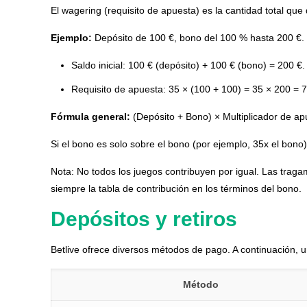
El wagering (requisito de apuesta) es la cantidad total qu
Ejemplo:
Depósito de 100 €, bono del 100 % hasta 200 €. 
Saldo inicial: 100 € (depósito) + 100 € (bono) = 200 €.
Requisito de apuesta: 35 × (100 + 100) = 35 × 200 = 7
Fórmula general:
(Depósito + Bono) × Multiplicador de apu
Si el bono es solo sobre el bono (por ejemplo, 35x el bono
Nota: No todos los juegos contribuyen por igual. Las traga
siempre la tabla de contribución en los términos del bono.
Depósitos y retiros
Betlive ofrece diversos métodos de pago. A continuación, u
Método