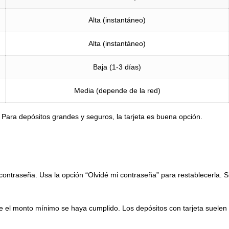
Alta (instantáneo)
Alta (instantáneo)
Baja (1-3 días)
Media (depende de la red)
 Para depósitos grandes y seguros, la tarjeta es buena opción.
contraseña. Usa la opción “Olvidé mi contraseña” para restablecerla. Si
 el monto mínimo se haya cumplido. Los depósitos con tarjeta suelen 