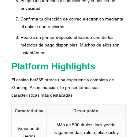
Acepta los términos y condiciones y la política de
privacidad.
Confirma tu dirección de correo electrónico mediante
el enlace que recibirás.
Realiza un primer depósito utilizando uno de los
métodos de pago disponibles. Muchos de ellos son
instantáneos.
Platform Highlights
El casino bet365 ofrece una experiencia completa de
iGaming. A continuación, te presentamos sus
características más destacadas:
Característica
Descripción
Más de 500 títulos, incluyendo
Variedad de
tragamonedas, ruleta, blackjack y
juegos