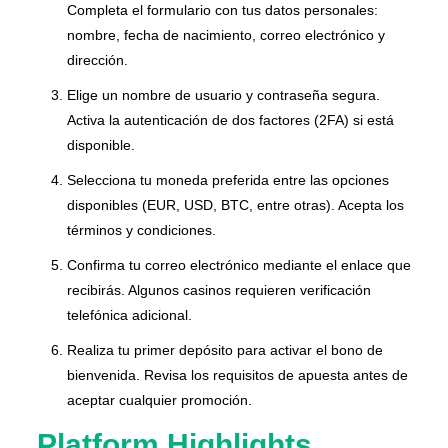
Completa el formulario con tus datos personales:
nombre, fecha de nacimiento, correo electrónico y
dirección.
Elige un nombre de usuario y contraseña segura.
Activa la autenticación de dos factores (2FA) si está
disponible.
Selecciona tu moneda preferida entre las opciones
disponibles (EUR, USD, BTC, entre otras). Acepta los
términos y condiciones.
Confirma tu correo electrónico mediante el enlace que
recibirás. Algunos casinos requieren verificación
telefónica adicional.
Realiza tu primer depósito para activar el bono de
bienvenida. Revisa los requisitos de apuesta antes de
aceptar cualquier promoción.
Platform Highlights