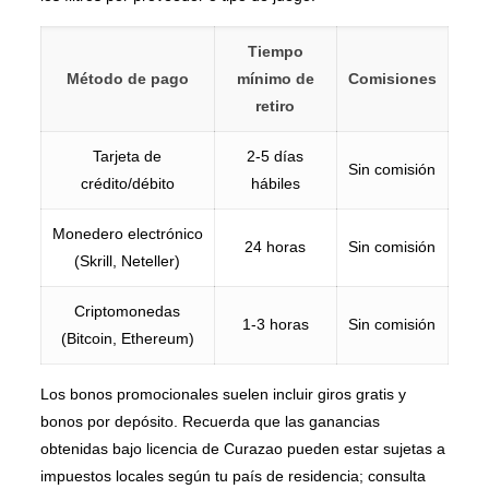
Tiempo
Método de pago
mínimo de
Comisiones
retiro
Tarjeta de
2-5 días
Sin comisión
crédito/débito
hábiles
Monedero electrónico
24 horas
Sin comisión
(Skrill, Neteller)
Criptomonedas
1-3 horas
Sin comisión
(Bitcoin, Ethereum)
Los bonos promocionales suelen incluir giros gratis y
bonos por depósito. Recuerda que las ganancias
obtenidas bajo licencia de Curazao pueden estar sujetas a
impuestos locales según tu país de residencia; consulta