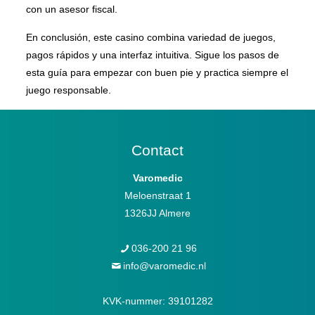
con un asesor fiscal.
En conclusión, este casino combina variedad de juegos,
pagos rápidos y una interfaz intuitiva. Sigue los pasos de
esta guía para empezar con buen pie y practica siempre el
juego responsable.
Contact
Varomedic
Meloenstraat 1
1326JJ Almere
036-200 21 96
info@varomedic.nl
KVK-nummer: 39101282