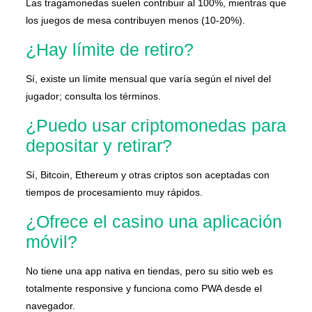
Las tragamonedas suelen contribuir al 100%, mientras que
los juegos de mesa contribuyen menos (10-20%).
¿Hay límite de retiro?
Sí, existe un límite mensual que varía según el nivel del
jugador; consulta los términos.
¿Puedo usar criptomonedas para
depositar y retirar?
Sí, Bitcoin, Ethereum y otras criptos son aceptadas con
tiempos de procesamiento muy rápidos.
¿Ofrece el casino una aplicación
móvil?
No tiene una app nativa en tiendas, pero su sitio web es
totalmente responsive y funciona como PWA desde el
navegador.