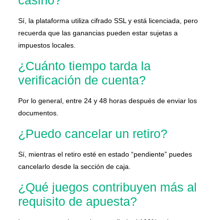
casino?
Sí, la plataforma utiliza cifrado SSL y está licenciada, pero
recuerda que las ganancias pueden estar sujetas a
impuestos locales.
¿Cuánto tiempo tarda la
verificación de cuenta?
Por lo general, entre 24 y 48 horas después de enviar los
documentos.
¿Puedo cancelar un retiro?
Sí, mientras el retiro esté en estado “pendiente” puedes
cancelarlo desde la sección de caja.
¿Qué juegos contribuyen más al
requisito de apuesta?