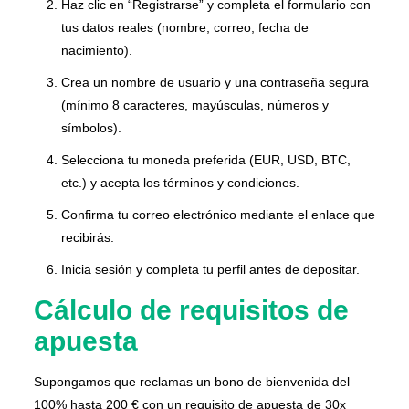
Haz clic en “Registrarse” y completa el formulario con
tus datos reales (nombre, correo, fecha de
nacimiento).
Crea un nombre de usuario y una contraseña segura
(mínimo 8 caracteres, mayúsculas, números y
símbolos).
Selecciona tu moneda preferida (EUR, USD, BTC,
etc.) y acepta los términos y condiciones.
Confirma tu correo electrónico mediante el enlace que
recibirás.
Inicia sesión y completa tu perfil antes de depositar.
Cálculo de requisitos de
apuesta
Supongamos que reclamas un bono de bienvenida del
100% hasta 200 € con un requisito de apuesta de 30x