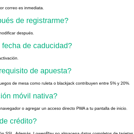
por correo es inmediata.
ués de registrarme?
modificar después.
 fecha de caducidad?
ctivación.
requisito de apuesta?
juegos de mesa como ruleta o blackjack contribuyen entre 5% y 20%.
ión móvil nativa?
 navegador o agregar un acceso directo PWA a tu pantalla de inicio.
de crédito?
ación SSL. Además, LowenPlay no almacena datos completos de tarjetas