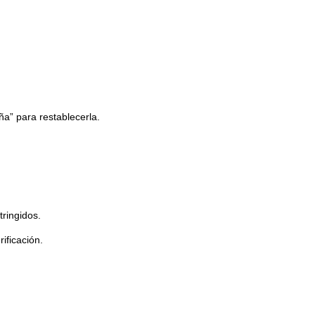
ña” para restablecerla.
ringidos.
ificación.