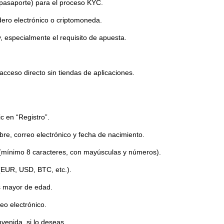
pasaporte) para el proceso KYC.
dero electrónico o criptomoneda.
, especialmente el requisito de apuesta.
cceso directo sin tiendas de aplicaciones.
ic en “Registro”.
re, correo electrónico y fecha de nacimiento.
(mínimo 8 caracteres, con mayúsculas y números).
 (EUR, USD, BTC, etc.).
s mayor de edad.
eo electrónico.
nvenida, si lo deseas.