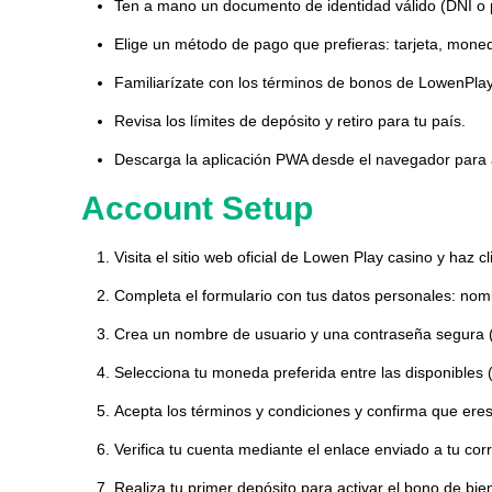
Ten a mano un documento de identidad válido (DNI o 
Elige un método de pago que prefieras: tarjeta, mone
Familiarízate con los términos de bonos de LowenPlay
Revisa los límites de depósito y retiro para tu país.
Descarga la aplicación PWA desde el navegador para a
Account Setup
Visita el sitio web oficial de Lowen Play casino y haz cl
Completa el formulario con tus datos personales: nomb
Crea un nombre de usuario y una contraseña segura 
Selecciona tu moneda preferida entre las disponibles
Acepta los términos y condiciones y confirma que ere
Verifica tu cuenta mediante el enlace enviado a tu corr
Realiza tu primer depósito para activar el bono de bie