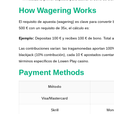
How Wagering Works
El requisito de apuesta (wagering) es clave para convertir
500 € con un requisito de 35x, el cálculo es:
Ejemplo:
Depositas 100 € y recibes 100 € de bono. Total a
Las contribuciones varían: las tragamonedas aportan 100%
blackjack (10% contribución), cada 10 € apostados cuentan 
términos específicos de Lowen Play casino.
Payment Methods
Método
Visa/Mastercard
Skrill
Mone