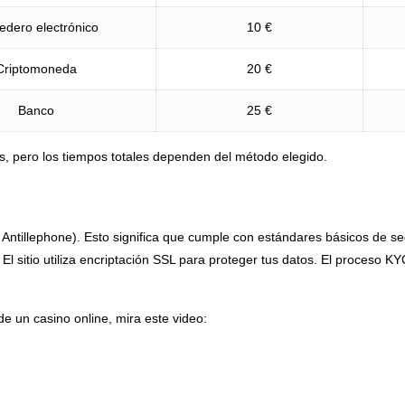
dero electrónico
10 €
Criptomoneda
20 €
Banco
25 €
, pero los tiempos totales dependen del método elegido.
 Antillephone). Esto significa que cumple con estándares básicos de s
. El sitio utiliza encriptación SSL para proteger tus datos. El proceso 
de un casino online, mira este video: