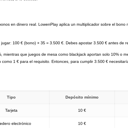
 bonos en dinero real. LowenPlay aplica un multiplicador sobre el bono
 jugar: 100 € (bono) × 35 = 3.500 €. Debes apostar 3.500 € antes de re
, mientras que juegos de mesa como blackjack aportan solo 10% o meno
como 1 € para el requisito. Entonces, para cumplir 3.500 € necesitarí
Tipo
Depósito mínimo
Tarjeta
10 €
dero electrónico
10 €