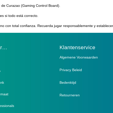
r de Curazao (Gaming Control Board).
es si todo está correcto.
sino con total confianza. Recuerda jugar responsablemente y establecer
ar…
Klantenservice
Algemene Voorwaarden
Privacy Beleid
p
ank
ndschoenen / Verbandsloffen
Bedenktijd
e maat
verbandschoenen / stretch
ici
Retourneren
)
essionals
em
ici