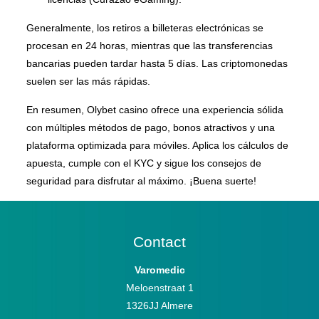
Generalmente, los retiros a billeteras electrónicas se
procesan en 24 horas, mientras que las transferencias
bancarias pueden tardar hasta 5 días. Las criptomonedas
suelen ser las más rápidas.
En resumen, Olybet casino ofrece una experiencia sólida
con múltiples métodos de pago, bonos atractivos y una
plataforma optimizada para móviles. Aplica los cálculos de
apuesta, cumple con el KYC y sigue los consejos de
seguridad para disfrutar al máximo. ¡Buena suerte!
Contact
Varomedic
Meloenstraat 1
1326JJ Almere