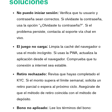
soluciones
No puedo iniciar sesión:
Verifica que tu usuario y
contraseña sean correctos. Si olvidaste la contraseña,
usa la opción “¿Olvidaste tu contraseña?”. Si el
problema persiste, contacta al soporte vía chat en
vivo.
El juego no carga:
Limpia la caché del navegador o
usa el modo incógnito. Si usas la PWA, actualiza la
aplicación desde el navegador. Comprueba que tu
conexión a internet sea estable.
Retiro rechazado:
Revisa que hayas completado el
KYC. Si el monto supera el límite semanal, solicita un
retiro parcial o espera al próximo ciclo. Asegúrate de
que el método de retiro coincida con el método de
depósito.
Bono no aplicado:
Lee los términos del bono: