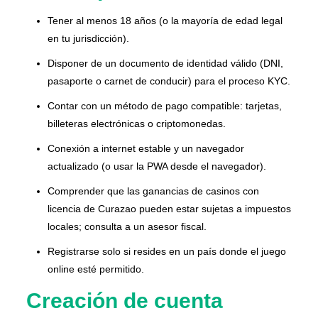
Tener al menos 18 años (o la mayoría de edad legal
en tu jurisdicción).
Disponer de un documento de identidad válido (DNI,
pasaporte o carnet de conducir) para el proceso KYC.
Contar con un método de pago compatible: tarjetas,
billeteras electrónicas o criptomonedas.
Conexión a internet estable y un navegador
actualizado (o usar la PWA desde el navegador).
Comprender que las ganancias de casinos con
licencia de Curazao pueden estar sujetas a impuestos
locales; consulta a un asesor fiscal.
Registrarse solo si resides en un país donde el juego
online esté permitido.
Creación de cuenta