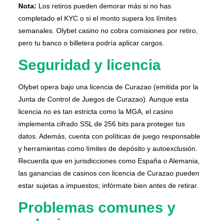
Nota:
Los retiros pueden demorar más si no has
completado el KYC o si el monto supera los límites
semanales. Olybet casino no cobra comisiones por retiro,
pero tu banco o billetera podría aplicar cargos.
Seguridad y licencia
Olybet opera bajo una licencia de Curazao (emitida por la
Junta de Control de Juegos de Curazao). Aunque esta
licencia no es tan estricta como la MGA, el casino
implementa cifrado SSL de 256 bits para proteger tus
datos. Además, cuenta con políticas de juego responsable
y herramientas como límites de depósito y autoexclusión.
Recuerda que en jurisdicciones como España o Alemania,
las ganancias de casinos con licencia de Curazao pueden
estar sujetas a impuestos; infórmate bien antes de retirar.
Problemas comunes y