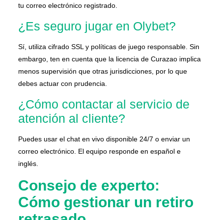
tu correo electrónico registrado.
¿Es seguro jugar en Olybet?
Sí, utiliza cifrado SSL y políticas de juego responsable. Sin
embargo, ten en cuenta que la licencia de Curazao implica
menos supervisión que otras jurisdicciones, por lo que
debes actuar con prudencia.
¿Cómo contactar al servicio de
atención al cliente?
Puedes usar el chat en vivo disponible 24/7 o enviar un
correo electrónico. El equipo responde en español e
inglés.
Consejo de experto:
Cómo gestionar un retiro
retrasado