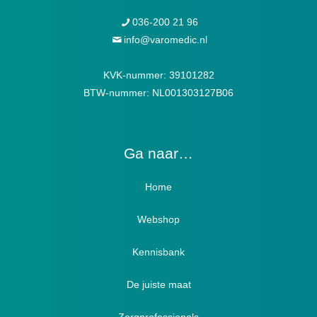
036-200 21 96
info@varomedic.nl
KVK-nummer: 39101282
BTW-nummer: NL001303127B06
Ga naar…
Home
Webshop
Verbandschoenen / Verbandsloffen
Kennisbank
Luxe verbandschoenen / stretch (Hallux)
De juiste maat
Diabetici