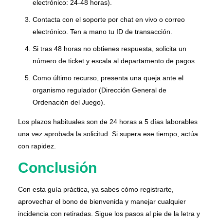
electrónico: 24-48 horas).
Contacta con el soporte por chat en vivo o correo
electrónico. Ten a mano tu ID de transacción.
Si tras 48 horas no obtienes respuesta, solicita un
número de ticket y escala al departamento de pagos.
Como último recurso, presenta una queja ante el
organismo regulador (Dirección General de
Ordenación del Juego).
Los plazos habituales son de 24 horas a 5 días laborables
una vez aprobada la solicitud. Si supera ese tiempo, actúa
con rapidez.
Conclusión
Con esta guía práctica, ya sabes cómo registrarte,
aprovechar el bono de bienvenida y manejar cualquier
incidencia con retiradas. Sigue los pasos al pie de la letra y