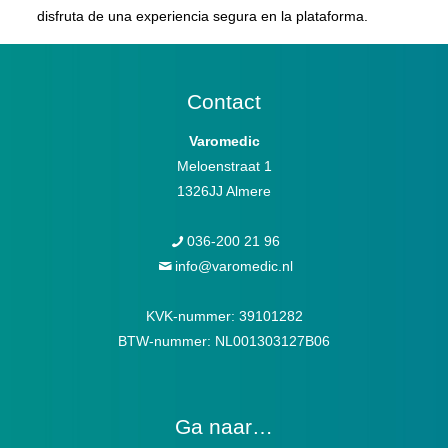
disfruta de una experiencia segura en la plataforma.
Contact
Varomedic
Meloenstraat 1
1326JJ Almere
036-200 21 96
info@varomedic.nl
KVK-nummer: 39101282
BTW-nummer: NL001303127B06
Ga naar…