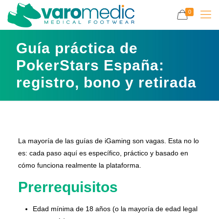
0
Guía práctica de
PokerStars España:
registro, bono y retirada
La mayoría de las guías de iGaming son vagas. Esta no lo
es: cada paso aquí es específico, práctico y basado en
cómo funciona realmente la plataforma.
Prerrequisitos
Edad mínima de 18 años (o la mayoría de edad legal