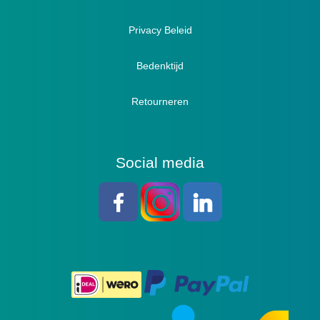
Sandalen
Privacy Beleid
Bedenktijd
Retourneren
Social media