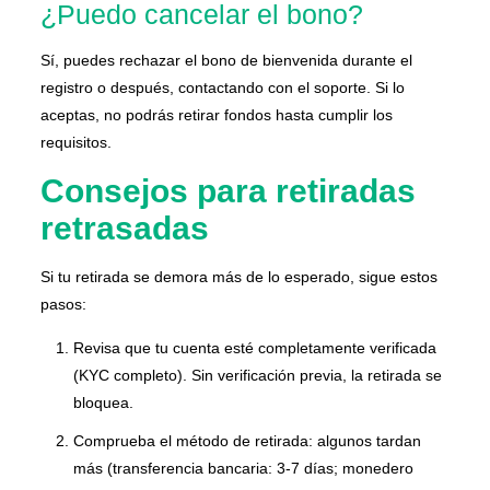
¿Puedo cancelar el bono?
Sí, puedes rechazar el bono de bienvenida durante el
registro o después, contactando con el soporte. Si lo
aceptas, no podrás retirar fondos hasta cumplir los
requisitos.
Consejos para retiradas
retrasadas
Si tu retirada se demora más de lo esperado, sigue estos
pasos:
Revisa que tu cuenta esté completamente verificada
(KYC completo). Sin verificación previa, la retirada se
bloquea.
Comprueba el método de retirada: algunos tardan
más (transferencia bancaria: 3-7 días; monedero