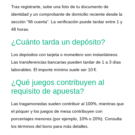
Tras registrarte, sube una foto de tu documento de
identidad y un comprobante de domicilio reciente desde la
sección “Mi cuenta”. La verificación puede tardar entre 1 y
48 horas.
¿Cuánto tarda un depósito?
Los depósitos con tarjeta o monedero son instantáneos.
Las transferencias bancarias pueden tardar de 1 a 3 días
laborables. El importe mínimo suele ser 10 €.
¿Qué juegos contribuyen al
requisito de apuesta?
Las tragamonedas suelen contribuir al 100%, mientras que
el póquer y los juegos de mesa contribuyen con
porcentajes menores (por ejemplo, 10% o 20%). Consulta
los términos del bono para más detalles.