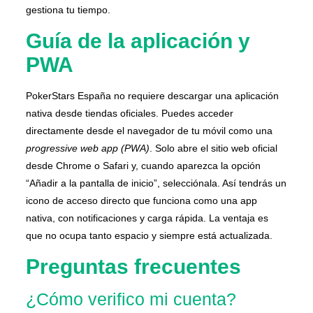
gestiona tu tiempo.
Guía de la aplicación y
PWA
PokerStars España no requiere descargar una aplicación
nativa desde tiendas oficiales. Puedes acceder
directamente desde el navegador de tu móvil como una
progressive web app (PWA)
. Solo abre el sitio web oficial
desde Chrome o Safari y, cuando aparezca la opción
“Añadir a la pantalla de inicio”, selecciónala. Así tendrás un
icono de acceso directo que funciona como una app
nativa, con notificaciones y carga rápida. La ventaja es
que no ocupa tanto espacio y siempre está actualizada.
Preguntas frecuentes
¿Cómo verifico mi cuenta?