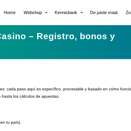
Home
Webshop
Kennisbank
De juiste maat
Zo
Casino – Registro, bonos y
 es: cada paso aquí es específico, procesable y basado en cómo funcio
 hasta los cálculos de apuestas.
en tu país).