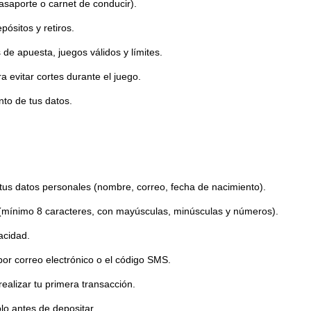
saporte o carnet de conducir).
pósitos y retiros.
 de apuesta, juegos válidos y límites.
 evitar cortes durante el juego.
nto de tus datos.
n tus datos personales (nombre, correo, fecha de nacimiento).
(mínimo 8 caracteres, con mayúsculas, minúsculas y números).
vacidad.
por correo electrónico o el código SMS.
realizar tu primera transacción.
lo antes de depositar.