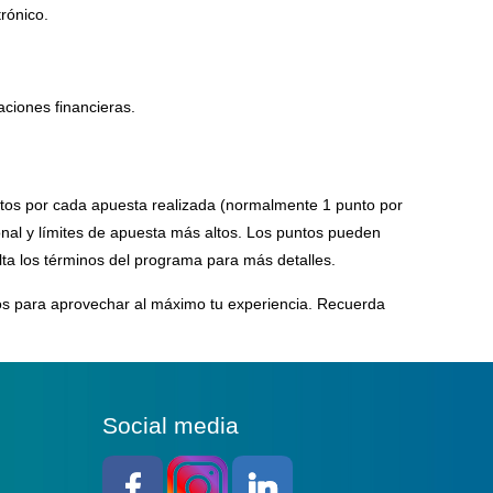
trónico.
ciones financieras.
untos por cada apuesta realizada (normalmente 1 punto por
sonal y límites de apuesta más altos. Los puntos pueden
lta los términos del programa para más detalles.
sos para aprovechar al máximo tu experiencia. Recuerda
Social media