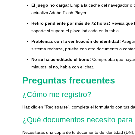
El juego no carga:
Limpia la caché del navegador o p
actualiza Adobe Flash Player.
Retiro pendiente por más de 72 horas:
Revisa que h
soporte si supera el plazo indicado en la tabla.
Problemas con la verificación de identidad:
Asegúra
sistema rechaza, prueba con otro documento o contact
No se ha acreditado el bono:
Comprueba que hayas s
minutos; si no, habla con el chat.
Preguntas frecuentes
¿Cómo me registro?
Haz clic en “Registrarse”, completa el formulario con tus 
¿Qué documentos necesito para v
Necesitarás una copia de tu documento de identidad (DNI, p