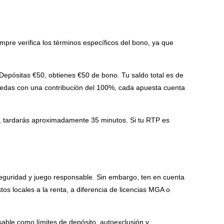
mpre verifica los términos específicos del bono, ya que
epósitas €50, obtienes €50 de bono. Tu saldo total es de
onedas con una contribución del 100%, cada apuesta cuenta
os, tardarás aproximadamente 35 minutos. Si tu RTP es
eguridad y juego responsable. Sin embargo, ten en cuenta
s locales a la renta, a diferencia de licencias MGA o
nsable como límites de depósito, autoexclusión y