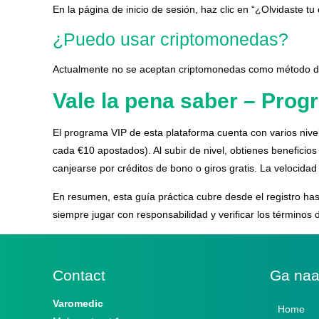
En la página de inicio de sesión, haz clic en “¿Olvidaste t
¿Puedo usar criptomonedas?
Actualmente no se aceptan criptomonedas como método de p
Vale la pena saber – Prog
El programa VIP de esta plataforma cuenta con varios nive
cada €10 apostados). Al subir de nivel, obtienes beneficio
canjearse por créditos de bono o giros gratis. La velocid
En resumen, esta guía práctica cubre desde el registro ha
siempre jugar con responsabilidad y verificar los términos
Contact
Ga na
Varomedic
Home