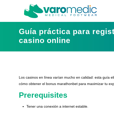
Guía práctica para regis
casino online
Los casinos en línea varían mucho en calidad: esta guía e
cómo obtener el bonus marathonbet para maximizar tu exp
Prerequisites
Tener una conexión a internet estable.