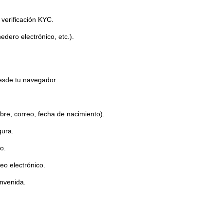
verificación KYC.
dero electrónico, etc.).
sde tu navegador.
bre, correo, fecha de nacimiento).
gura.
o.
eo electrónico.
envenida.