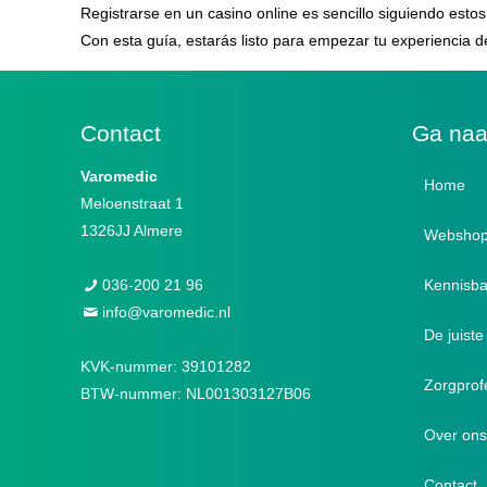
Registrarse en un casino online es sencillo siguiendo estos
Con esta guía, estarás listo para empezar tu experiencia d
Contact
Ga na
Varomedic
Home
Meloenstraat 1
1326JJ Almere
Websho
036-200 21 96
Kennisb
Verba
info@varomedic.nl
De juist
Luxe 
Diabet
(Hallux
KVK-nummer: 39101282
Zorgprof
Oede
BTW-nummer: NL001303127B06
Diabet
Over on
Hallu
Winte
Contact
Hame