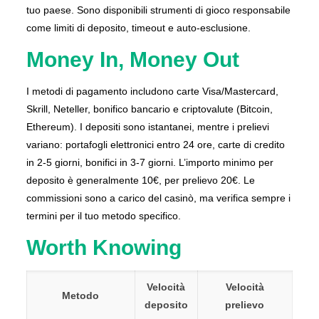
tuo paese. Sono disponibili strumenti di gioco responsabile
come limiti di deposito, timeout e auto-esclusione.
Money In, Money Out
I metodi di pagamento includono carte Visa/Mastercard,
Skrill, Neteller, bonifico bancario e criptovalute (Bitcoin,
Ethereum). I depositi sono istantanei, mentre i prelievi
variano: portafogli elettronici entro 24 ore, carte di credito
in 2-5 giorni, bonifici in 3-7 giorni. L’importo minimo per
deposito è generalmente 10€, per prelievo 20€. Le
commissioni sono a carico del casinò, ma verifica sempre i
termini per il tuo metodo specifico.
Worth Knowing
Velocità
Velocità
Metodo
deposito
prelievo