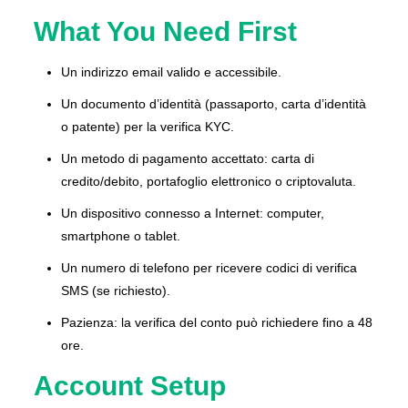
What You Need First
Un indirizzo email valido e accessibile.
Un documento d’identità (passaporto, carta d’identità
o patente) per la verifica KYC.
Un metodo di pagamento accettato: carta di
credito/debito, portafoglio elettronico o criptovaluta.
Un dispositivo connesso a Internet: computer,
smartphone o tablet.
Un numero di telefono per ricevere codici di verifica
SMS (se richiesto).
Pazienza: la verifica del conto può richiedere fino a 48
ore.
Account Setup