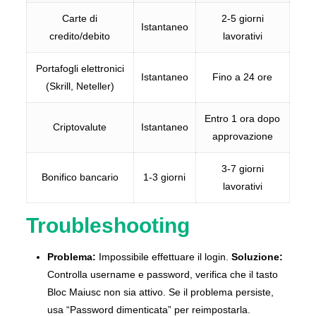
Carte di
2-5 giorni
Istantaneo
credito/debito
lavorativi
Portafogli elettronici
Istantaneo
Fino a 24 ore
(Skrill, Neteller)
Entro 1 ora dopo
Criptovalute
Istantaneo
approvazione
3-7 giorni
Bonifico bancario
1-3 giorni
lavorativi
Troubleshooting
Problema:
Impossibile effettuare il login.
Soluzione:
Controlla username e password, verifica che il tasto
Bloc Maiusc non sia attivo. Se il problema persiste,
usa “Password dimenticata” per reimpostarla.