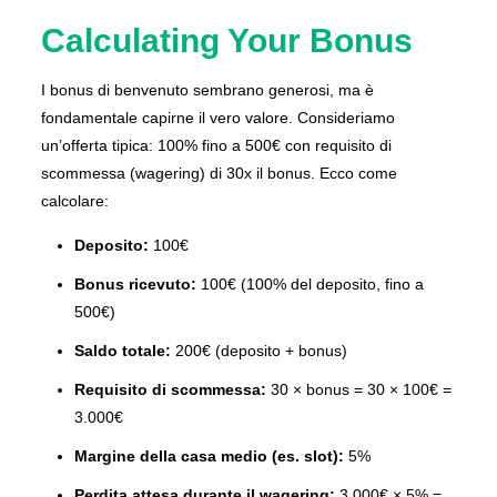
Calculating Your Bonus
I bonus di benvenuto sembrano generosi, ma è
fondamentale capirne il vero valore. Consideriamo
un’offerta tipica: 100% fino a 500€ con requisito di
scommessa (wagering) di 30x il bonus. Ecco come
calcolare:
Deposito:
100€
Bonus ricevuto:
100€ (100% del deposito, fino a
500€)
Saldo totale:
200€ (deposito + bonus)
Requisito di scommessa:
30 × bonus = 30 × 100€ =
3.000€
Margine della casa medio (es. slot):
5%
Perdita attesa durante il wagering:
3.000€ × 5% =