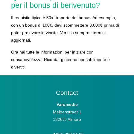
per il bonus di benvenuto?
Il requisito tipico è 30x l’importo del bonus. Ad esempio,
con un bonus di 100€, devi scommettere 3.000€ prima di
poter prelevare le vincite. Verifica sempre i termini
aggiornati.
Ora hai tutte le informazioni per iniziare con
consapevolezza. Ricorda: gioca responsabilmente e
divertiti.
Contact
Varomedic
Meloenstraat 1
1326JJ Almere