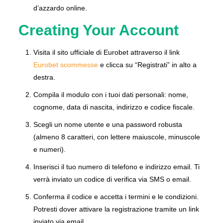
d’azzardo online.
Creating Your Account
Visita il sito ufficiale di Eurobet attraverso il link
Eurobet scommesse
e clicca su “Registrati” in alto a
destra.
Compila il modulo con i tuoi dati personali: nome,
cognome, data di nascita, indirizzo e codice fiscale.
Scegli un nome utente e una password robusta
(almeno 8 caratteri, con lettere maiuscole, minuscole
e numeri).
Inserisci il tuo numero di telefono e indirizzo email. Ti
verrà inviato un codice di verifica via SMS o email.
Conferma il codice e accetta i termini e le condizioni.
Potresti dover attivare la registrazione tramite un link
inviato via email.