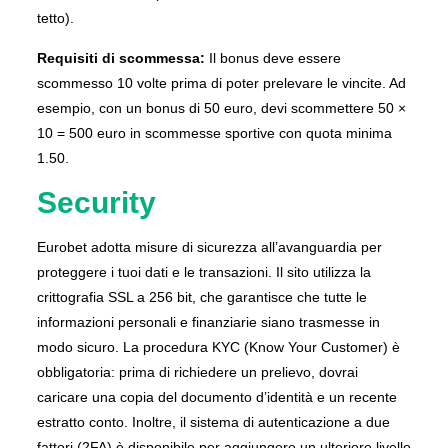
tetto).
Requisiti di scommessa:
Il bonus deve essere
scommesso 10 volte prima di poter prelevare le vincite. Ad
esempio, con un bonus di 50 euro, devi scommettere 50 ×
10 = 500 euro in scommesse sportive con quota minima
1.50.
Security
Eurobet adotta misure di sicurezza all’avanguardia per
proteggere i tuoi dati e le transazioni. Il sito utilizza la
crittografia SSL a 256 bit, che garantisce che tutte le
informazioni personali e finanziarie siano trasmesse in
modo sicuro. La procedura KYC (Know Your Customer) è
obbligatoria: prima di richiedere un prelievo, dovrai
caricare una copia del documento d’identità e un recente
estratto conto. Inoltre, il sistema di autenticazione a due
fattori (2FA) è disponibile per aggiungere un ulteriore livello