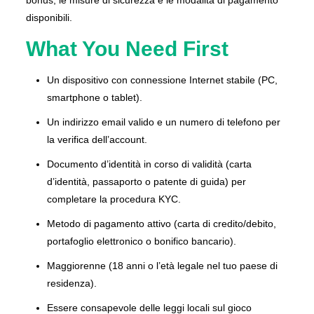
bonus, le misure di sicurezza e le modalità di pagamento
disponibili.
What You Need First
Un dispositivo con connessione Internet stabile (PC,
smartphone o tablet).
Un indirizzo email valido e un numero di telefono per
la verifica dell’account.
Documento d’identità in corso di validità (carta
d’identità, passaporto o patente di guida) per
completare la procedura KYC.
Metodo di pagamento attivo (carta di credito/debito,
portafoglio elettronico o bonifico bancario).
Maggiorenne (18 anni o l’età legale nel tuo paese di
residenza).
Essere consapevole delle leggi locali sul gioco