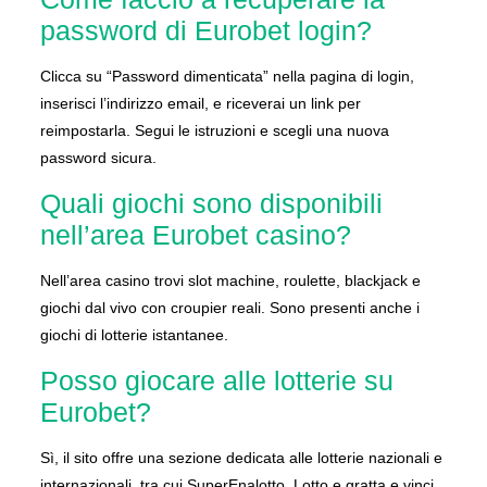
password di Eurobet login?
Clicca su “Password dimenticata” nella pagina di login,
inserisci l’indirizzo email, e riceverai un link per
reimpostarla. Segui le istruzioni e scegli una nuova
password sicura.
Quali giochi sono disponibili
nell’area Eurobet casino?
Nell’area casino trovi slot machine, roulette, blackjack e
giochi dal vivo con croupier reali. Sono presenti anche i
giochi di lotterie istantanee.
Posso giocare alle lotterie su
Eurobet?
Sì, il sito offre una sezione dedicata alle lotterie nazionali e
internazionali, tra cui SuperEnalotto, Lotto e gratta e vinci