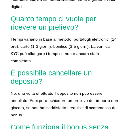
digitali.
Quanto tempo ci vuole per
ricevere un prelievo?
I tempi variano in base al metodo: portafogli elettronici (24
ore), carte (1-3 giorni), bonifico (3-5 giorni). La verifica
KYC può allungare i tempi se non è ancora stata
completata.
È possibile cancellare un
deposito?
No, una volta effettuato il deposito non può essere
annullato. Puoi però richiedere un prelievo dell’importo non
giocato, se non hai soddisfatto i requisiti di scommessa del
bonus.
Come funziona il bonus senza