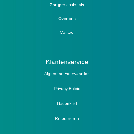
Zorgprofessionals
Oedeem
Diabetici
Hallux Valgus
Over ons
Winterboots
Lymph / Oedeem
Hamertenen
Contact
Prophylaxe / Preventie
Actief
Klantenservice
Algemene Voorwaarden
Pantoffels
Sandalen
Privacy Beleid
Bedenktijd
Retourneren