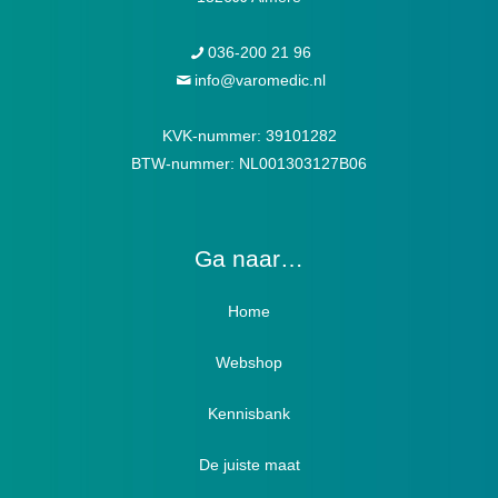
036-200 21 96
info@varomedic.nl
KVK-nummer: 39101282
BTW-nummer: NL001303127B06
Ga naar…
Home
Webshop
Verbandschoenen / Verbandsloffen
Kennisbank
Luxe verbandschoenen / stretch (Hallux)
De juiste maat
Diabetici