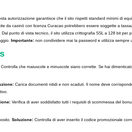
 autorizzazione garantisce che il sito rispetti standard minimi di equità
te da casinò con licenza Curacao potrebbero essere soggette a tassazio
punto di vista tecnico, il sito utilizza crittografia SSL a 128 bit per pro
laggio.
Importante:
non condividere mai la password e utilizza sempre 
s
Controlla che maiuscole e minuscole siano corrette. Se hai dimenticat
uzione:
Carica documenti nitidi e non scaduti. Il nome deve corrisponde
tivo.
ione:
Verifica di aver soddisfatto tutti i requisiti di scommessa del bo
posito.
Soluzione:
Controlla di aver inserito il codice promozionale cor