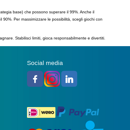
trategia base) che possono superare il 99%. Anche il
 il 90%. Per massimizzare le possibilità, scegli giochi con
nare. Stabilisci limiti, gioca responsabilmente e divertiti.
Social media