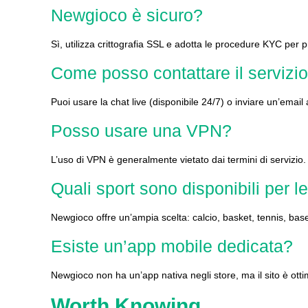
Newgioco è sicuro?
Sì, utilizza crittografia SSL e adotta le procedure KYC per 
Come posso contattare il servizio 
Puoi usare la chat live (disponibile 24/7) o inviare un’email 
Posso usare una VPN?
L’uso di VPN è generalmente vietato dai termini di servizio.
Quali sport sono disponibili per
Newgioco offre un’ampia scelta: calcio, basket, tennis, base
Esiste un’app mobile dedicata?
Newgioco non ha un’app nativa negli store, ma il sito è o
Worth Knowing