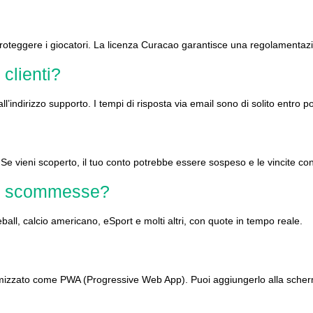
proteggere i giocatori. La licenza Curacao garantisce una regolamentazio
clienti?
all’indirizzo supporto. I tempi di risposta via email sono di solito entro 
 Se vieni scoperto, il tuo conto potrebbe essere sospeso e le vincite con
 le scommesse?
ball, calcio americano, eSport e molti altri, con quote in tempo reale.
ttimizzato come PWA (Progressive Web App). Puoi aggiungerlo alla sch