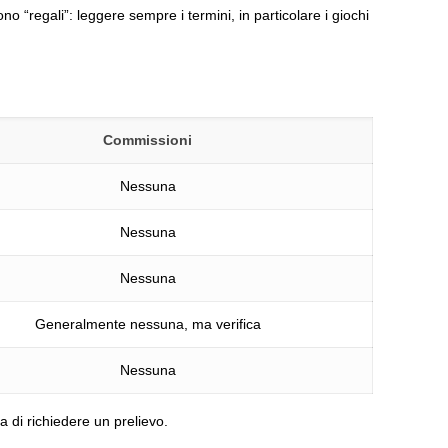
o “regali”: leggere sempre i termini, in particolare i giochi
Commissioni
Nessuna
Nessuna
Nessuna
Generalmente nessuna, ma verifica
Nessuna
a di richiedere un prelievo.